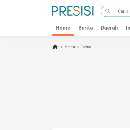
search
Home
Berita
Daerah
I
home
Berita
Berita