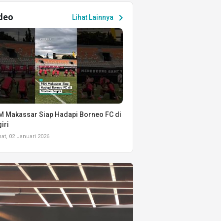
deo
chevron_right
Lihat Lainnya
 Makassar Siap Hadapi Borneo FC di
iri
t, 02 Januari 2026