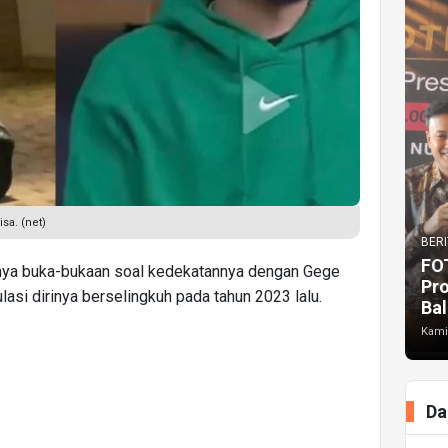
sa. (net)
BERI
FO
nya buka-bukaan soal kedekatannya dengan Gege
Pr
asi dirinya berselingkuh pada tahun 2023 lalu.
Bal
Kami
Da