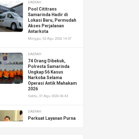
DAERAH
Pool Cititrans
Samarinda Hadir di
Lokasi Baru, Permudah
Akses Perjalanan
Antarkota
Minggu, 02 Agu 2026 14:37
DAERAH
74 Orang Dibekuk,
Polresta Samarinda
Ungkap 56 Kasus
Narkoba Selama
Operasi Antik Mahakam
2026
Sabtu, 01 Agu 2026 06:43
DAERAH
Perkuat Layanan Purna
Jual, Astra Motor
Kalimantan Timur 2
Resmikan AHASS