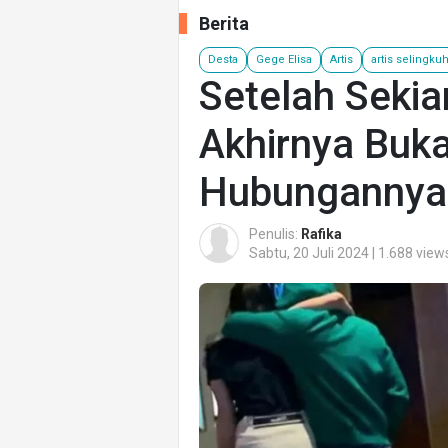
Berita
Desta
Gege Elisa
Artis
artis selingku
Setelah Seki
Akhirnya Buk
Hubungannya 
Penulis:
Rafika
Sabtu, 20 Juli 2024 | 1.688 view