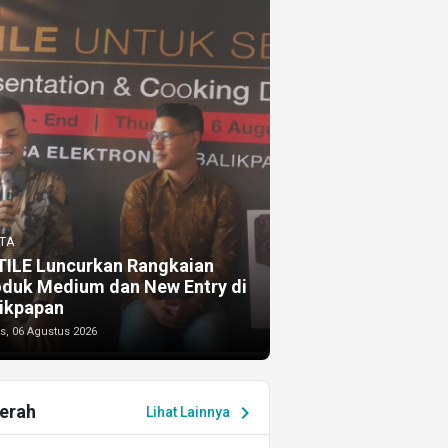
TA
TILE Luncurkan Rangkaian
oduk Medium dan New Entry di
ikpapan
s, 06 Agustus 2026
erah
chevron_right
Lihat Lainnya