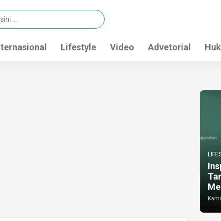
nternasional
Lifestyle
Video
Advetorial
Huk
LIFE
Ins
Ta
Me
Kamis