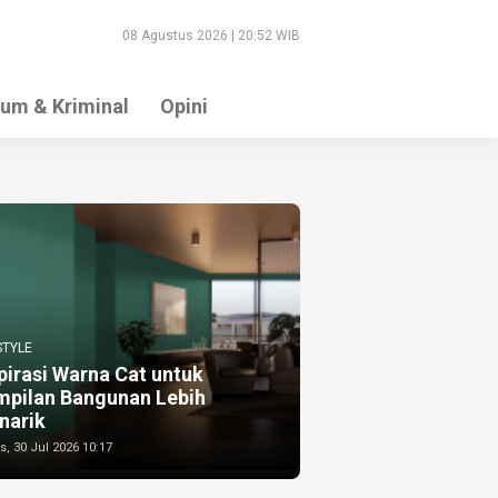
08 Agustus 2026 | 20:52 WIB
um & Kriminal
Opini
STYLE
pirasi Warna Cat untuk
mpilan Bangunan Lebih
narik
, 30 Jul 2026 10:17