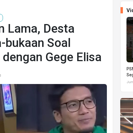
Vi
h
an Lama, Desta
a-bukaan Soal
dengan Gege Elisa
PSM
Seg
s
Juma