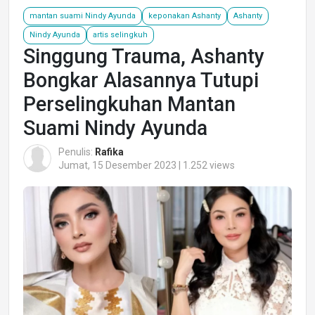
mantan suami Nindy Ayunda
keponakan Ashanty
Ashanty
Nindy Ayunda
artis selingkuh
Singgung Trauma, Ashanty
Bongkar Alasannya Tutupi
Perselingkuhan Mantan
Suami Nindy Ayunda
Penulis:
Rafika
Jumat, 15 Desember 2023 | 1.252 views