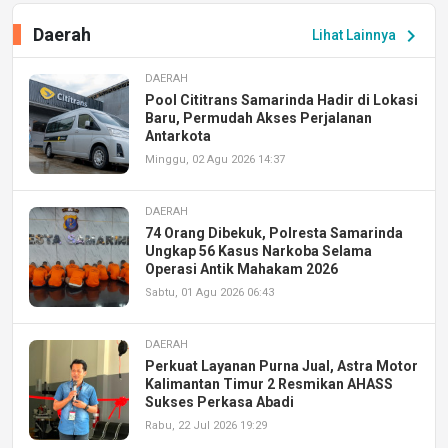
Daerah
chevron_right
Lihat Lainnya
DAERAH
Pool Cititrans Samarinda Hadir di Lokasi
Baru, Permudah Akses Perjalanan
Antarkota
Minggu, 02 Agu 2026 14:37
DAERAH
74 Orang Dibekuk, Polresta Samarinda
Ungkap 56 Kasus Narkoba Selama
Operasi Antik Mahakam 2026
Sabtu, 01 Agu 2026 06:43
DAERAH
Perkuat Layanan Purna Jual, Astra Motor
Kalimantan Timur 2 Resmikan AHASS
Sukses Perkasa Abadi
Rabu, 22 Jul 2026 19:29