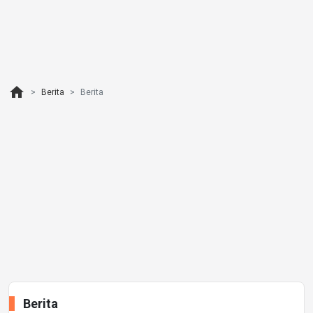
home
Berita
Berita
Berita