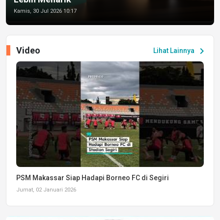
Kamis, 30 Jul 2026 10:17
Video
chevron_right
Lihat Lainnya
PSM Makassar Siap Hadapi Borneo FC di Segiri
Jumat, 02 Januari 2026