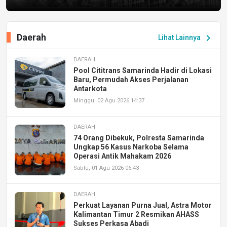
Daerah
chevron_right
Lihat Lainnya
DAERAH
Pool Cititrans Samarinda Hadir di Lokasi
Baru, Permudah Akses Perjalanan
Antarkota
Minggu, 02 Agu 2026 14:37
DAERAH
74 Orang Dibekuk, Polresta Samarinda
Ungkap 56 Kasus Narkoba Selama
Operasi Antik Mahakam 2026
Sabtu, 01 Agu 2026 06:43
DAERAH
Perkuat Layanan Purna Jual, Astra Motor
Kalimantan Timur 2 Resmikan AHASS
Sukses Perkasa Abadi