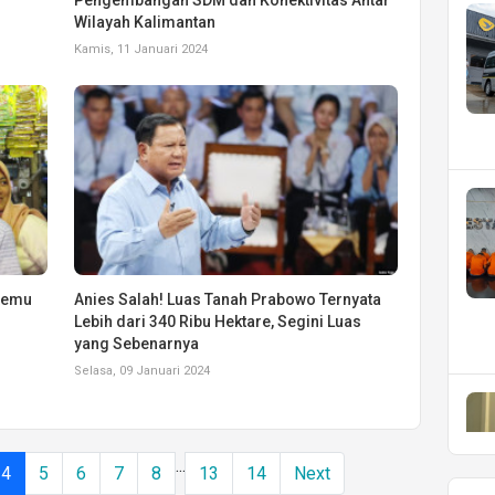
Wilayah Kalimantan
Kamis, 11 Januari 2024
rtemu
Anies Salah! Luas Tanah Prabowo Ternyata
Lebih dari 340 Ribu Hektare, Segini Luas
yang Sebenarnya
Selasa, 09 Januari 2024
...
4
5
6
7
8
13
14
Next