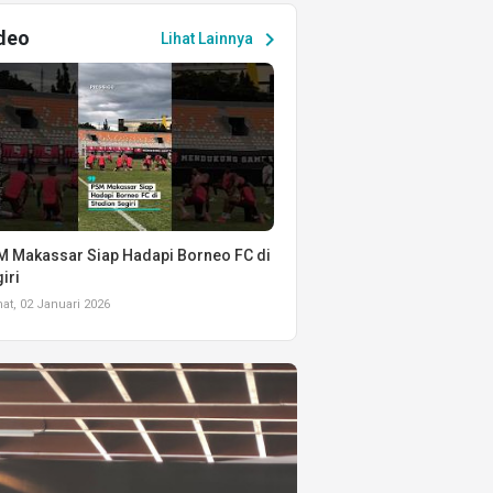
deo
chevron_right
Lihat Lainnya
 Makassar Siap Hadapi Borneo FC di
iri
t, 02 Januari 2026