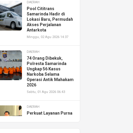
DAERAH
Pool Cititrans
Samarinda Hadir di
Lokasi Baru, Permudah
Akses Perjalanan
Antarkota
Minggu, 02 Agu 2026 14:37
DAERAH
74 Orang Dibekuk,
Polresta Samarinda
Ungkap 56 Kasus
Narkoba Selama
Operasi Antik Mahakam
2026
Sabtu, 01 Agu 2026 06:43
DAERAH
Perkuat Layanan Purna
Jual, Astra Motor
Kalimantan Timur 2
Resmikan AHASS