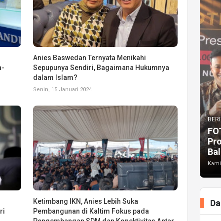
Anies Baswedan Ternyata Menikahi
a-
Sepupunya Sendiri, Bagaimana Hukumnya
dalam Islam?
Senin, 15 Januari 2024
BERI
FO
Pr
Bal
Kami
Ketimbang IKN, Anies Lebih Suka
Da
ri
Pembangunan di Kaltim Fokus pada
Pengembangan SDM dan Konektivitas Antar