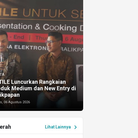
TA
TILE Luncurkan Rangkaian
oduk Medium dan New Entry di
ikpapan
s, 06 Agustus 2026
erah
chevron_right
Lihat Lainnya