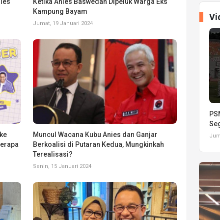
nies
Ketika Anies Baswedan Dipeluk Warga Eks
Kampung Bayam
Vi
Jumat, 19 Januari 2024
PSM
Seg
ake
Muncul Wacana Kubu Anies dan Ganjar
Juma
Berapa
Berkoalisi di Putaran Kedua, Mungkinkah
Terealisasi?
Senin, 15 Januari 2024