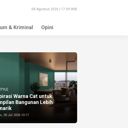
08 Agustus 2026 | 17:09 WIB
um & Kriminal
Opini
STYLE
pirasi Warna Cat untuk
mpilan Bangunan Lebih
narik
, 30 Jul 2026 10:17