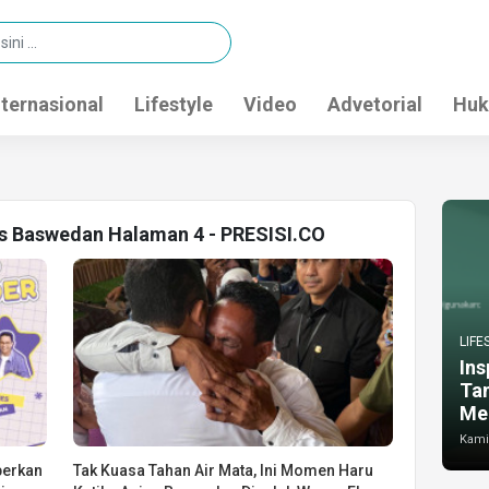
nternasional
Lifestyle
Video
Advetorial
Huk
es Baswedan Halaman 4 - PRESISI.CO
LIFE
Ins
Ta
Me
Kamis
berkan
Tak Kuasa Tahan Air Mata, Ini Momen Haru