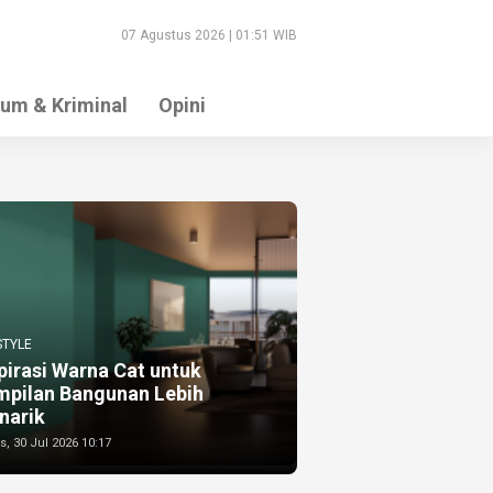
07 Agustus 2026 | 01:51 WIB
um & Kriminal
Opini
STYLE
pirasi Warna Cat untuk
mpilan Bangunan Lebih
narik
, 30 Jul 2026 10:17