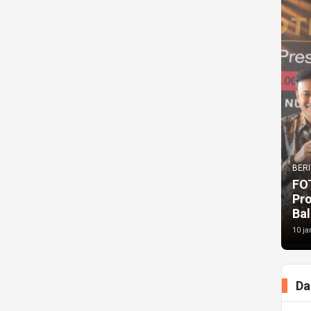
BERI
FO
Pr
Bal
10 ja
Da