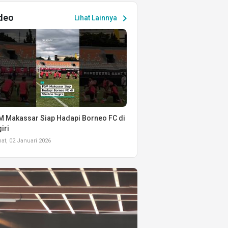
deo
chevron_right
Lihat Lainnya
 Makassar Siap Hadapi Borneo FC di
iri
t, 02 Januari 2026