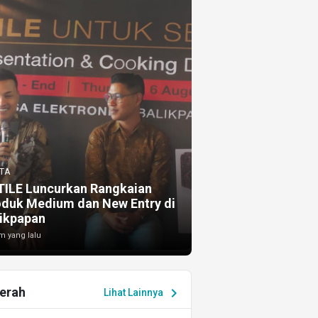
TA
TILE Luncurkan Rangkaian
oduk Medium dan New Entry di
ikpapan
m yang lalu
erah
chevron_right
Lihat Lainnya