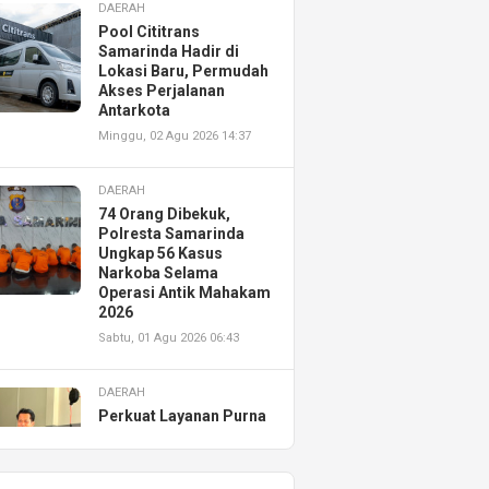
DAERAH
Pool Cititrans
Samarinda Hadir di
Lokasi Baru, Permudah
Akses Perjalanan
Antarkota
Minggu, 02 Agu 2026 14:37
DAERAH
74 Orang Dibekuk,
Polresta Samarinda
Ungkap 56 Kasus
Narkoba Selama
Operasi Antik Mahakam
2026
Sabtu, 01 Agu 2026 06:43
DAERAH
Perkuat Layanan Purna
Jual, Astra Motor
Kalimantan Timur 2
Resmikan AHASS