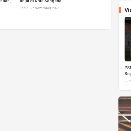
inaan,
Anjal di Kota Sangatta
Senin, 27 November 2023
Vi
PSM
Seg
Juma