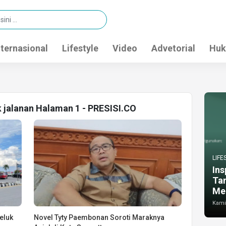
nternasional
Lifestyle
Video
Advetorial
Huk
k jalanan Halaman 1 - PRESISI.CO
LIFE
Ins
Ta
Me
Kamis
eluk
Novel Tyty Paembonan Soroti Maraknya