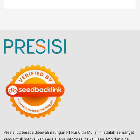
Presisi.co berada dibawah naungan PT.Nur Citra Mulia. Ini adalah semangat
kami untuk menyajikan segala jenis informasi baik tulisan, foto dan juga