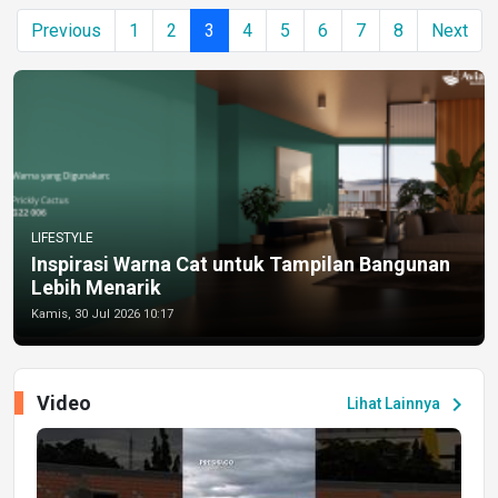
Previous
1
2
3
4
5
6
7
8
Next
LIFESTYLE
Inspirasi Warna Cat untuk Tampilan Bangunan
Lebih Menarik
Kamis, 30 Jul 2026 10:17
Video
chevron_right
Lihat Lainnya