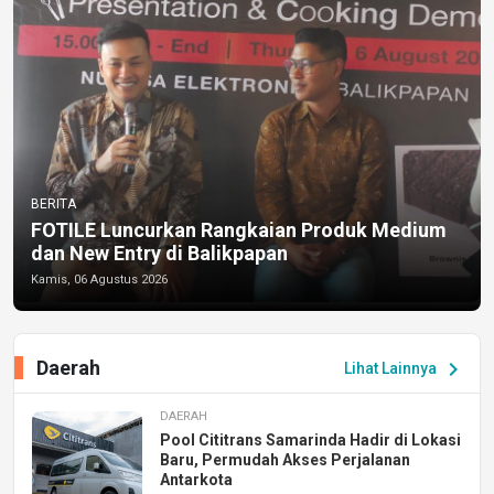
BERITA
FOTILE Luncurkan Rangkaian Produk Medium
dan New Entry di Balikpapan
Kamis, 06 Agustus 2026
Daerah
chevron_right
Lihat Lainnya
DAERAH
Pool Cititrans Samarinda Hadir di Lokasi
Baru, Permudah Akses Perjalanan
Antarkota