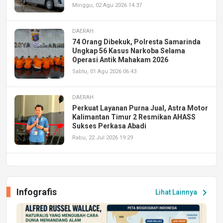
Minggu, 02 Agu 2026 14:37
DAERAH
74 Orang Dibekuk, Polresta Samarinda
Ungkap 56 Kasus Narkoba Selama
Operasi Antik Mahakam 2026
Sabtu, 01 Agu 2026 06:43
DAERAH
Perkuat Layanan Purna Jual, Astra Motor
Kalimantan Timur 2 Resmikan AHASS
Sukses Perkasa Abadi
Rabu, 22 Jul 2026 19:29
DAERAH
UPA PERKASA Universitas Mulawarman
Laksanakan Job Fair Batch II, Hadirkan
Infografis
chevron_right
Lihat Lainnya
Peluang Kerja dan Magang
Jumat, 17 Jul 2026 22:30