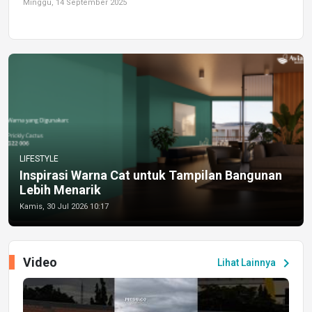
Minggu, 14 September 2025
LIFESTYLE
Inspirasi Warna Cat untuk Tampilan Bangunan
Lebih Menarik
Kamis, 30 Jul 2026 10:17
Video
chevron_right
Lihat Lainnya