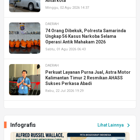
Antarkota
Minggu, 02 Agu 2026 14:37
DAERAH
74 Orang Dibekuk, Polresta Samarinda
Ungkap 56 Kasus Narkoba Selama
Operasi Antik Mahakam 2026
Sabtu, 01 Agu 2026 06:43
DAERAH
Perkuat Layanan Purna Jual, Astra Motor
Kalimantan Timur 2 Resmikan AHASS
Sukses Perkasa Abadi
Rabu, 22 Jul 2026 19:29
DAERAH
UPA PERKASA Universitas Mulawarman
Laksanakan Job Fair Batch II, Hadirkan
Infografis
chevron_right
Lihat Lainnya
Peluang Kerja dan Magang
Jumat, 17 Jul 2026 22:30