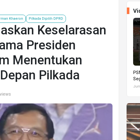
Vi
rman Khaeron
Pilkada Dipilih DPRD
askan Keselarasan
ama Presiden
am Menentukan
Depan Pilkada
PSM
Seg
Juma
 views