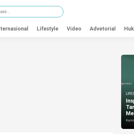
nternasional
Lifestyle
Video
Advetorial
Huk
LIFE
Ins
Ta
Me
Kamis