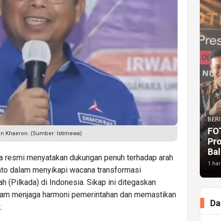
BERI
FO
an Khaeron. (Sumber: Istimewa)
Pr
Bal
a resmi menyatakan dukungan penuh terhadap arah
1 har
to dalam menyikapi wacana transformasi
 (Pilkada) di Indonesia. Sikap ini ditegaskan
alam menjaga harmoni pemerintahan dan memastikan
Da
.