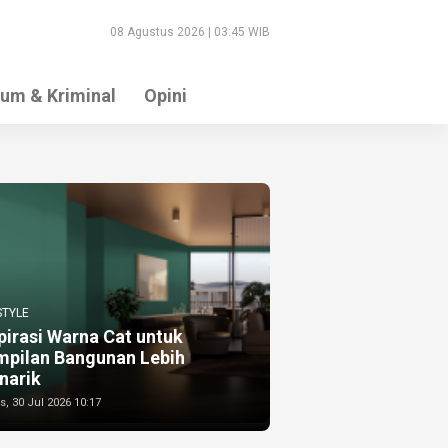
08 Agustus 2026 | 03:45 WIB
um & Kriminal
Opini
STYLE
pirasi Warna Cat untuk
mpilan Bangunan Lebih
narik
, 30 Jul 2026 10:17