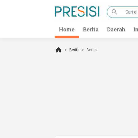
search
Home
Berita
Daerah
I
home
Berita
Berita