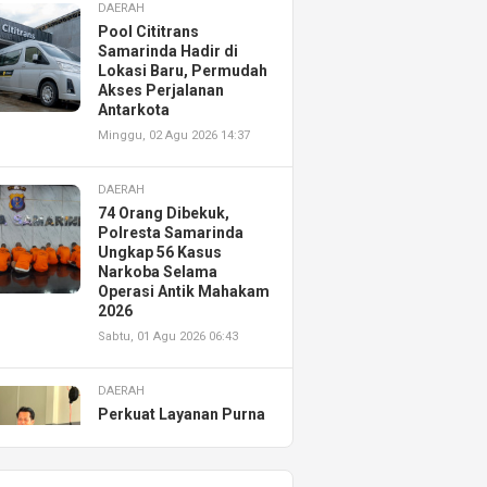
DAERAH
Pool Cititrans
Samarinda Hadir di
Lokasi Baru, Permudah
Akses Perjalanan
Antarkota
Minggu, 02 Agu 2026 14:37
DAERAH
74 Orang Dibekuk,
Polresta Samarinda
Ungkap 56 Kasus
Narkoba Selama
Operasi Antik Mahakam
2026
Sabtu, 01 Agu 2026 06:43
DAERAH
Perkuat Layanan Purna
Jual, Astra Motor
Kalimantan Timur 2
Resmikan AHASS