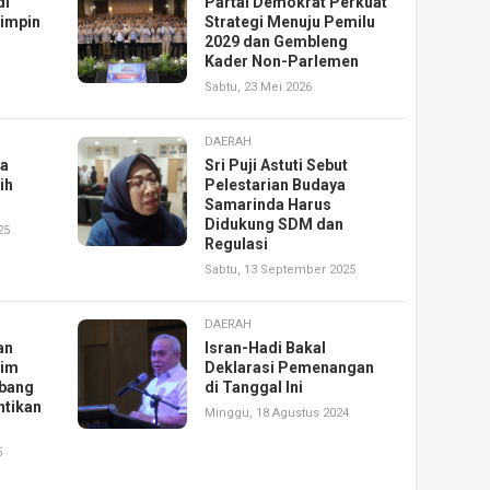
di
Partai Demokrat Perkuat
Pimpin
Strategi Menuju Pemilu
2029 dan Gembleng
Kader Non-Parlemen
Sabtu, 23 Mei 2026
DAERAH
ka
Sri Puji Astuti Sebut
ih
Pelestarian Budaya
Samarinda Harus
Didukung SDM dan
25
Regulasi
Sabtu, 13 September 2025
DAERAH
an
Isran-Hadi Bakal
tim
Deklarasi Pemenangan
mbang
di Tanggal Ini
ntikan
Minggu, 18 Agustus 2024
5