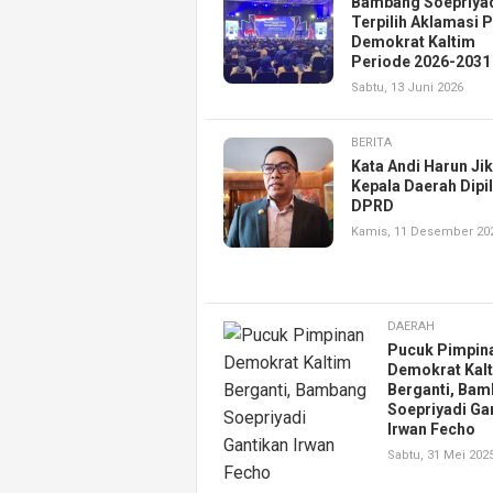
Bambang Soepriya
Terpilih Aklamasi 
Demokrat Kaltim
Periode 2026-2031
Sabtu, 13 Juni 2026
BERITA
Kata Andi Harun Ji
Kepala Daerah Dipil
DPRD
Kamis, 11 Desember 20
DAERAH
Pucuk Pimpin
Demokrat Kal
Berganti, Ba
Soepriyadi Ga
Irwan Fecho
Sabtu, 31 Mei 202