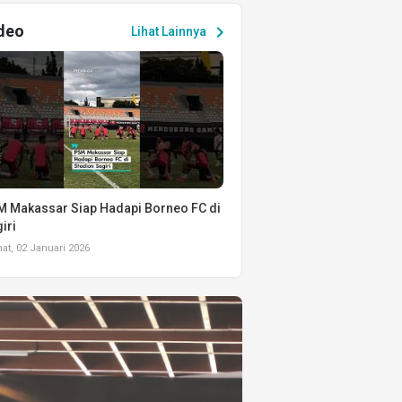
deo
chevron_right
Lihat Lainnya
 Makassar Siap Hadapi Borneo FC di
iri
t, 02 Januari 2026