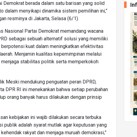
rtai Demokrat berada dalam satu barisan yang solid
In
 dalam menyikapi dinamika sistem pemilihan ini,”
an resminya di Jakarta, Selasa (6/1).
tas Nasional Partai Demokrat memandang wacana
RD sebagai sebuah alternatif solusi yang memiliki
ai berpotensi kuat dalam meningkatkan efektivitas
 daerah. Menjamin kualitas kepemimpinan melalui
ta menjaga stabilitas politik serta memperkokoh
blik Meski mendukung penguatan peran DPRD,
ta DPR RI ini menekankan bahwa setiap perubahan
dup orang banyak harus dilakukan dengan prinsip
 kebijakan ini wajib dilakukan secara terbuka
si publik adalah syarat mutlak agar keputusan yang
n kehendak rakyat dan menjaga muruah demokrasi,”