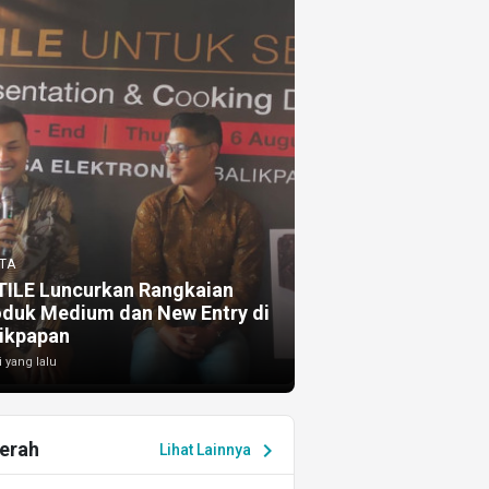
TA
TILE Luncurkan Rangkaian
oduk Medium dan New Entry di
ikpapan
i yang lalu
erah
chevron_right
Lihat Lainnya