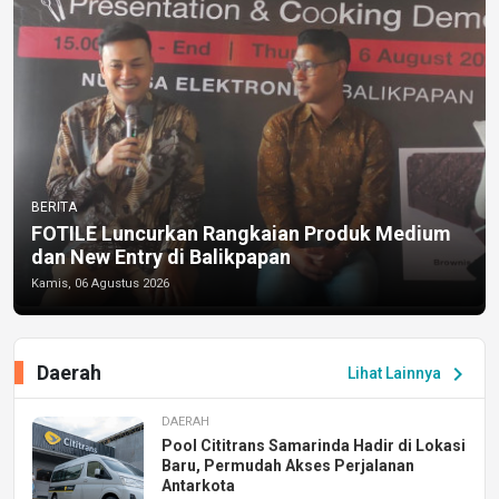
BERITA
FOTILE Luncurkan Rangkaian Produk Medium
dan New Entry di Balikpapan
Kamis, 06 Agustus 2026
Daerah
chevron_right
Lihat Lainnya
DAERAH
Pool Cititrans Samarinda Hadir di Lokasi
Baru, Permudah Akses Perjalanan
Antarkota