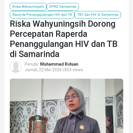
Riska Wahyuningsih
DPRD Samarinda
Raperda Penanggulangan HIV dan TB
TBC dan HIV di Samarinda
Riska Wahyuningsih Dorong
Percepatan Raperda
Penanggulangan HIV dan TB
di Samarinda
Penulis:
Muhammad Riduan
Jumat, 22 Mei 2026 | 853 views