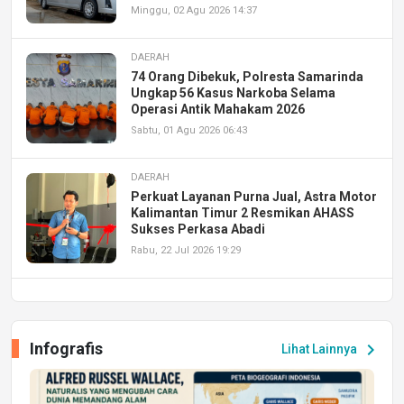
Minggu, 02 Agu 2026 14:37
DAERAH
74 Orang Dibekuk, Polresta Samarinda
Ungkap 56 Kasus Narkoba Selama
Operasi Antik Mahakam 2026
Sabtu, 01 Agu 2026 06:43
DAERAH
Perkuat Layanan Purna Jual, Astra Motor
Kalimantan Timur 2 Resmikan AHASS
Sukses Perkasa Abadi
Rabu, 22 Jul 2026 19:29
DAERAH
UPA PERKASA Universitas Mulawarman
Laksanakan Job Fair Batch II, Hadirkan
Infografis
chevron_right
Lihat Lainnya
Peluang Kerja dan Magang
Jumat, 17 Jul 2026 22:30