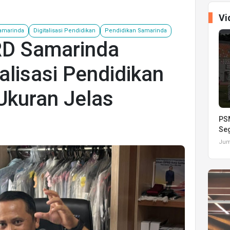
Vi
amarinda
Digitalisasi Pendidikan
Pendidikan Samarinda
RD Samarinda
alisasi Pendidikan
Ukuran Jelas
PSM
Seg
Juma