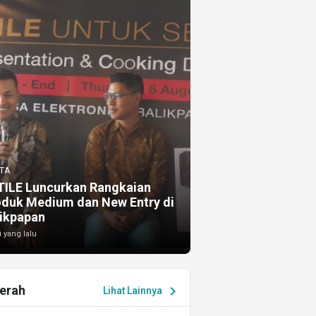
TA
TILE Luncurkan Rangkaian
oduk Medium dan New Entry di
ikpapan
i yang lalu
erah
chevron_right
Lihat Lainnya