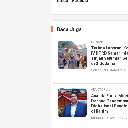
Editor : Redaksi
Baca Juga
DAERAH
Terima Laporan, K
IV DPRD Samarind
Tinjau Sejumlah Se
di Sidodamai
Selasa, 21 Oktober 2025
ADVETORIAL
Ananda Emira Moe
Dorong Pengemba
Digitalisasi Pendid
di Kaltim
Minggu, 03 November 2