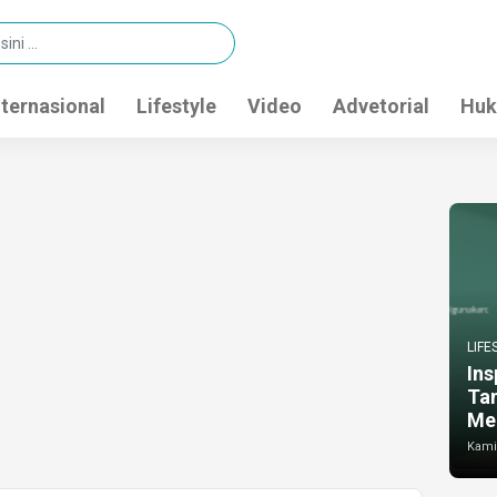
nternasional
Lifestyle
Video
Advetorial
Huk
LIFE
Ins
Ta
Me
Kamis