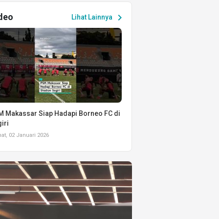
deo
chevron_right
Lihat Lainnya
 Makassar Siap Hadapi Borneo FC di
iri
t, 02 Januari 2026