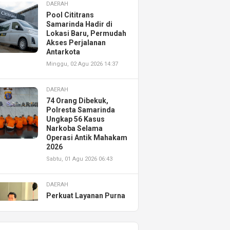
DAERAH
Pool Cititrans
Samarinda Hadir di
Lokasi Baru, Permudah
Akses Perjalanan
Antarkota
Minggu, 02 Agu 2026 14:37
DAERAH
74 Orang Dibekuk,
Polresta Samarinda
Ungkap 56 Kasus
Narkoba Selama
Operasi Antik Mahakam
2026
Sabtu, 01 Agu 2026 06:43
DAERAH
Perkuat Layanan Purna
Jual, Astra Motor
Kalimantan Timur 2
Resmikan AHASS