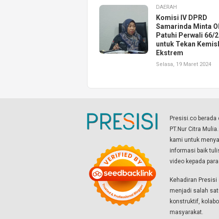
DAERAH
Komisi IV DPRD
Samarinda Minta 
Patuhi Perwali 66/
untuk Tekan Kemis
Ekstrem
Selasa, 19 Maret 2024
Presisi.co berad
PT.Nur Citra Mulia
kami untuk menyaj
informasi baik tul
video kepada par
Kehadiran Presis
menjadi salah sat
konstruktif, kola
masyarakat.