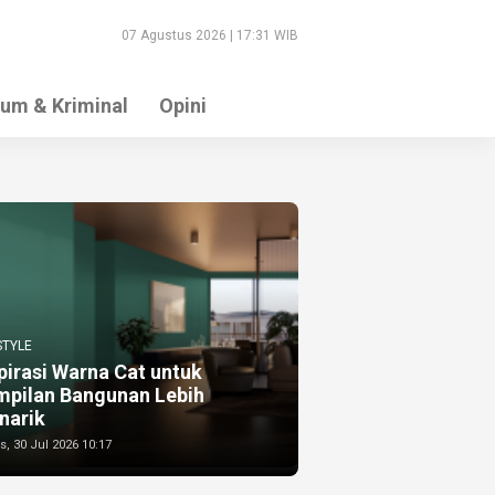
07 Agustus 2026 | 17:31 WIB
um & Kriminal
Opini
STYLE
pirasi Warna Cat untuk
mpilan Bangunan Lebih
narik
, 30 Jul 2026 10:17