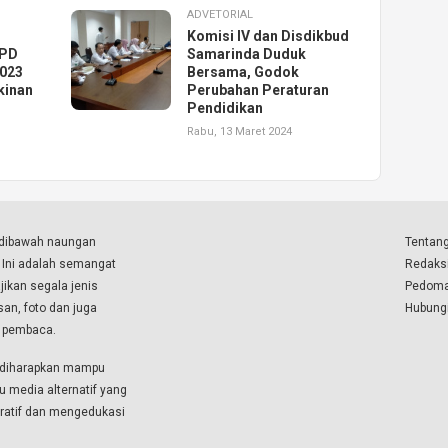
ADVETORIAL
Komisi IV dan Disdikbud
OPD
Samarinda Duduk
2023
Bersama, Godok
kinan
Perubahan Peraturan
Pendidikan
Rabu, 13 Maret 2024
a dibawah naungan
Tentang
. Ini adalah semangat
Redaks
ikan segala jenis
Pedoma
isan, foto dan juga
Hubung
a pembaca.
i diharapkan mampu
u media alternatif yang
boratif dan mengedukasi