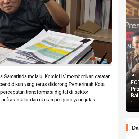
BERI
 Samarinda melalui Komisi IV memberikan catatan
FO
i pendidikan yang terus didorong Pemerintah Kota
Pr
ercepatan transformasi digital di sektor
Bal
 infrastruktur dan ukuran program yang jelas.
1 har
Da