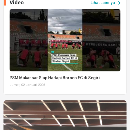
Video
chevron_right
Lihat Lainnya
PSM Makassar Siap Hadapi Borneo FC di Segiri
Jumat, 02 Januari 2026