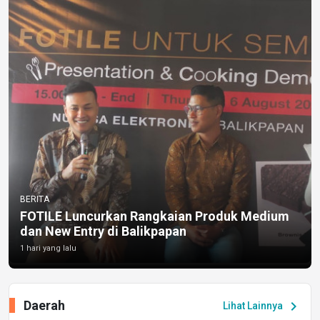
BERITA
FOTILE Luncurkan Rangkaian Produk Medium
dan New Entry di Balikpapan
1 hari yang lalu
Daerah
chevron_right
Lihat Lainnya