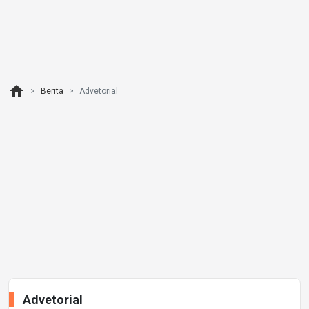
home
Berita
Advetorial
Advetorial