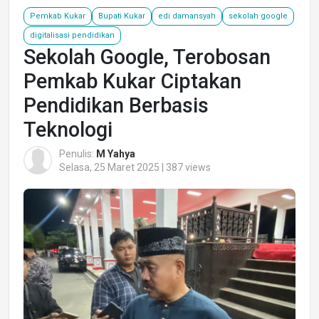
Pemkab Kukar
Bupati Kukar
edi damansyah
sekolah google
digitalisasi pendidikan
Sekolah Google, Terobosan
Pemkab Kukar Ciptakan
Pendidikan Berbasis
Teknologi
Penulis:
M Yahya
Selasa, 25 Maret 2025 | 387 views