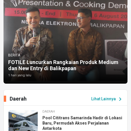
BERITA
FOTILE Luncurkan Rangkaian Produk Medium
dan New Entry di Balikpapan
1 hari yang lalu
Daerah
chevron_right
Lihat Lainnya
DAERAH
Pool Cititrans Samarinda Hadir di Lokasi
Baru, Permudah Akses Perjalanan
Antarkota