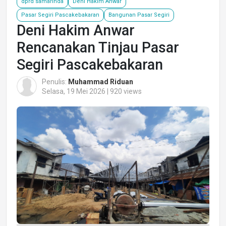
dprd samarinda
Deni Hakim Anwar
Pasar Segiri Pascakebakaran
Bangunan Pasar Segiri
Deni Hakim Anwar
Rencanakan Tinjau Pasar
Segiri Pascakebakaran
Penulis:
Muhammad Riduan
Selasa, 19 Mei 2026 | 920 views