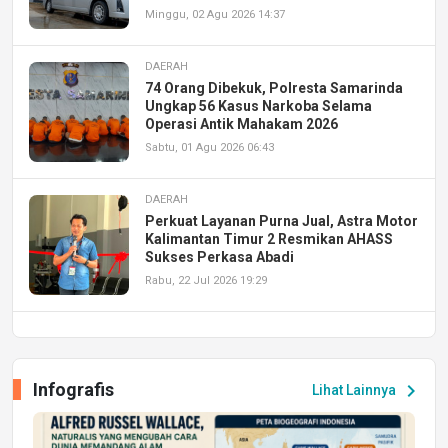
Minggu, 02 Agu 2026 14:37
DAERAH
74 Orang Dibekuk, Polresta Samarinda
Ungkap 56 Kasus Narkoba Selama
Operasi Antik Mahakam 2026
Sabtu, 01 Agu 2026 06:43
DAERAH
Perkuat Layanan Purna Jual, Astra Motor
Kalimantan Timur 2 Resmikan AHASS
Sukses Perkasa Abadi
Rabu, 22 Jul 2026 19:29
DAERAH
UPA PERKASA Universitas Mulawarman
Laksanakan Job Fair Batch II, Hadirkan
Infografis
chevron_right
Lihat Lainnya
Peluang Kerja dan Magang
Jumat, 17 Jul 2026 22:30