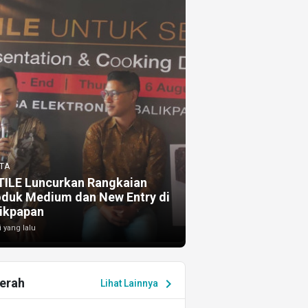
TA
TILE Luncurkan Rangkaian
oduk Medium dan New Entry di
ikpapan
i yang lalu
erah
chevron_right
Lihat Lainnya