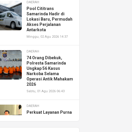
DAERAH
Pool Cititrans
Samarinda Hadir di
Lokasi Baru, Permudah
Akses Perjalanan
Antarkota
Minggu, 02 Agu 2026 14:37
DAERAH
74 Orang Dibekuk,
Polresta Samarinda
Ungkap 56 Kasus
Narkoba Selama
Operasi Antik Mahakam
2026
Sabtu, 01 Agu 2026 06:43
DAERAH
Perkuat Layanan Purna
Jual, Astra Motor
Kalimantan Timur 2
Resmikan AHASS