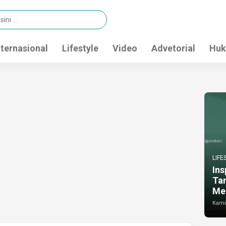
nternasional
Lifestyle
Video
Advetorial
Huk
LIFE
Ins
Ta
Me
Kamis