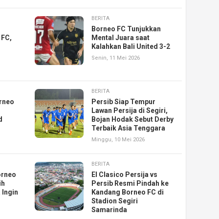
BERITA
Borneo FC Tunjukkan
 FC,
Mental Juara saat
Kalahkan Bali United 3-2
Senin, 11 Mei 2026
BERITA
orneo
Persib Siap Tempur
i
Lawan Persija di Segiri,
d
Bojan Hodak Sebut Derby
Terbaik Asia Tenggara
Minggu, 10 Mei 2026
BERITA
orneo
El Clasico Persija vs
ih
Persib Resmi Pindah ke
 Ingin
Kandang Borneo FC di
Stadion Segiri
Samarinda