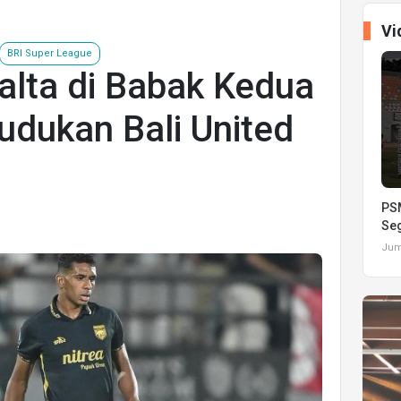
Vi
BRI Super League
alta di Babak Kedua
dukan Bali United
PSM
Seg
Juma