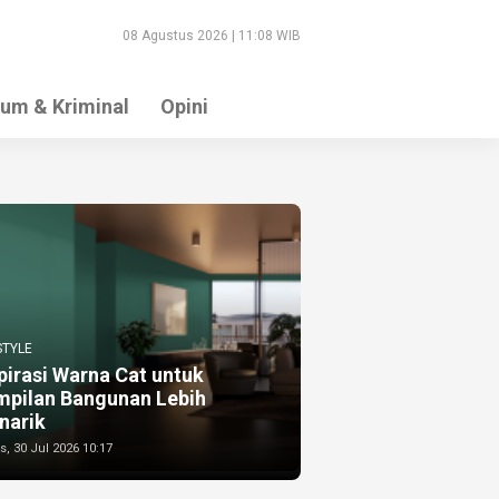
08 Agustus 2026 | 11:08 WIB
um & Kriminal
Opini
STYLE
pirasi Warna Cat untuk
mpilan Bangunan Lebih
narik
, 30 Jul 2026 10:17