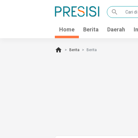
search
Home
Berita
Daerah
I
home
Berita
Berita