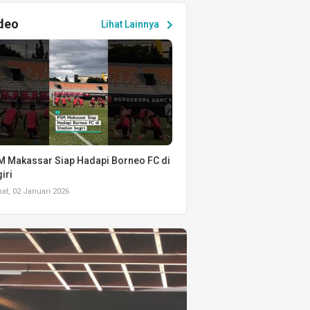
deo
chevron_right
Lihat Lainnya
 Makassar Siap Hadapi Borneo FC di
iri
t, 02 Januari 2026