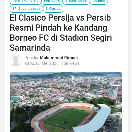
Persija vs Persib
Borneo FC
Stadion Segiri
ILeague
BRI Super League
El Clasico
El Clasico Persija vs Persib
Resmi Pindah ke Kandang
Borneo FC di Stadion Segiri
Samarinda
Penulis:
Muhammad Riduan
Rabu, 06 Mei 2026 | 758 views