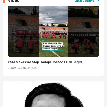
Video
chevron_right
Lihat Lainnya
PSM Makassar Siap Hadapi Borneo FC di Segiri
Jumat, 02 Januari 2026