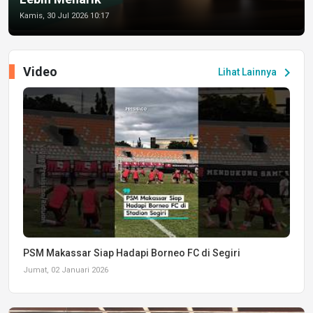
Kamis, 30 Jul 2026 10:17
Video
chevron_right
Lihat Lainnya
PSM Makassar Siap Hadapi Borneo FC di Segiri
Jumat, 02 Januari 2026