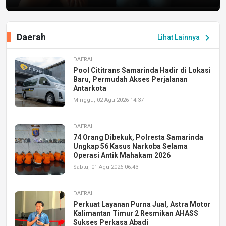
Daerah
chevron_right
Lihat Lainnya
DAERAH
Pool Cititrans Samarinda Hadir di Lokasi
Baru, Permudah Akses Perjalanan
Antarkota
Minggu, 02 Agu 2026 14:37
DAERAH
74 Orang Dibekuk, Polresta Samarinda
Ungkap 56 Kasus Narkoba Selama
Operasi Antik Mahakam 2026
Sabtu, 01 Agu 2026 06:43
DAERAH
Perkuat Layanan Purna Jual, Astra Motor
Kalimantan Timur 2 Resmikan AHASS
Sukses Perkasa Abadi