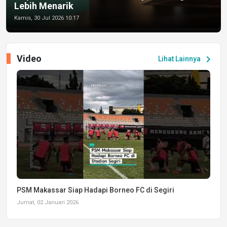
Lebih Menarik
Kamis, 30 Jul 2026 10:17
Video
chevron_right
Lihat Lainnya
PSM Makassar Siap Hadapi Borneo FC di Segiri
Jumat, 02 Januari 2026