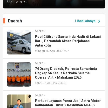
12 jam yang lalu
Daerah
chevron_right
Lihat Lainnya
DAERAH
Pool Cititrans Samarinda Hadir di Lokasi
Baru, Permudah Akses Perjalanan
Antarkota
Minggu, 02 Agu 2026 14:37
DAERAH
74 Orang Dibekuk, Polresta Samarinda
Ungkap 56 Kasus Narkoba Selama
Operasi Antik Mahakam 2026
Sabtu, 01 Agu 2026 06:43
DAERAH
Perkuat Layanan Purna Jual, Astra Motor
Kalimantan Timur 2 Resmikan AHASS