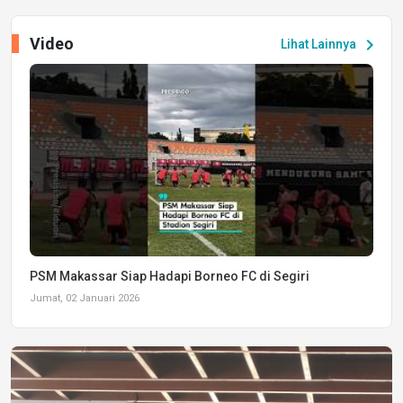
Video
chevron_right
Lihat Lainnya
PSM Makassar Siap Hadapi Borneo FC di Segiri
Jumat, 02 Januari 2026