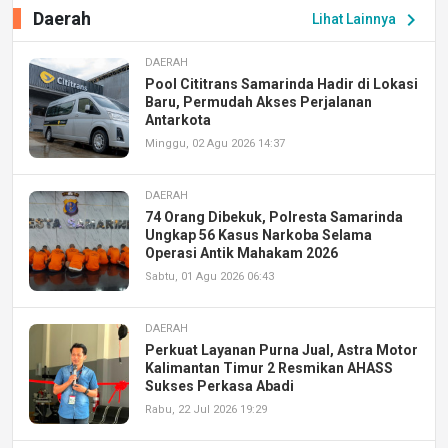
Daerah
chevron_right
Lihat Lainnya
DAERAH
Pool Cititrans Samarinda Hadir di Lokasi
Baru, Permudah Akses Perjalanan
Antarkota
Minggu, 02 Agu 2026 14:37
DAERAH
74 Orang Dibekuk, Polresta Samarinda
Ungkap 56 Kasus Narkoba Selama
Operasi Antik Mahakam 2026
Sabtu, 01 Agu 2026 06:43
DAERAH
Perkuat Layanan Purna Jual, Astra Motor
Kalimantan Timur 2 Resmikan AHASS
Sukses Perkasa Abadi
Rabu, 22 Jul 2026 19:29