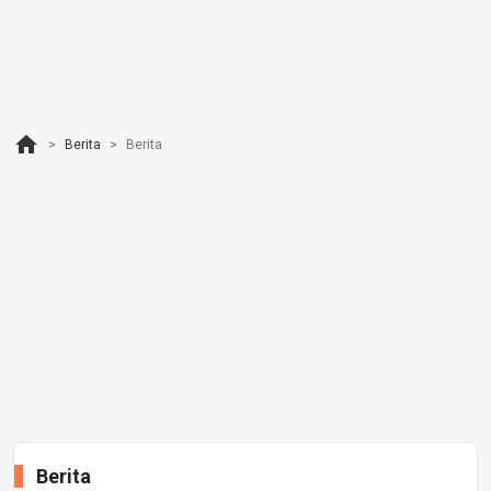
home
Berita
Berita
Berita