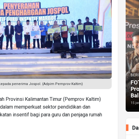
BERI
FO
 kepada penerima Jospol. (Adpim Pemprov Kaltim)
Pr
Bal
h Provinsi Kalimantan Timur (Pemprov Kaltim)
15 ja
dalam memperkuat sektor pendidikan dan
atan insentif bagi para guru dan penjaga rumah
Da