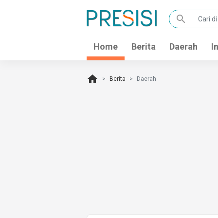
search
Home
Berita
Daerah
I
home
Berita
Daerah