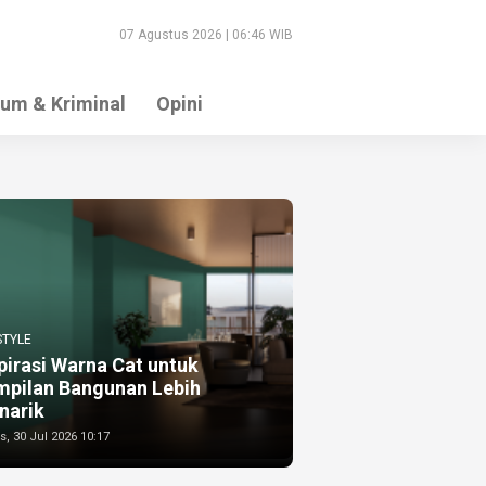
07 Agustus 2026 | 06:46 WIB
um & Kriminal
Opini
STYLE
pirasi Warna Cat untuk
mpilan Bangunan Lebih
narik
, 30 Jul 2026 10:17