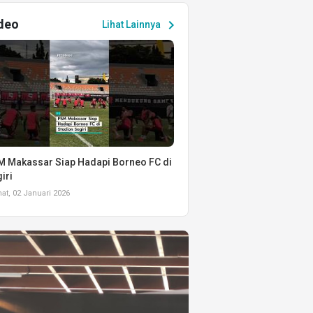
deo
chevron_right
Lihat Lainnya
 Makassar Siap Hadapi Borneo FC di
iri
t, 02 Januari 2026