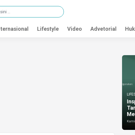
nternasional
Lifestyle
Video
Advetorial
Huk
LIFE
Ins
Ta
Me
Kamis