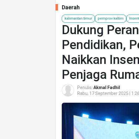
Daerah
kalimantan timur
pemprov kaltim
Insent
Dukung Peran
Pendidikan, 
Naikkan Insen
Penjaga Ruma
Penulis:
Akmal Fadhil
Rabu, 17 September 2025 | 1.2