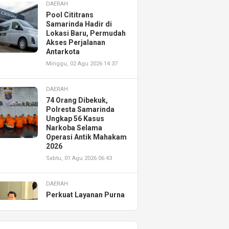
DAERAH
Pool Cititrans
Samarinda Hadir di
Lokasi Baru, Permudah
Akses Perjalanan
Antarkota
Minggu, 02 Agu 2026 14:37
DAERAH
74 Orang Dibekuk,
Polresta Samarinda
Ungkap 56 Kasus
Narkoba Selama
Operasi Antik Mahakam
2026
Sabtu, 01 Agu 2026 06:43
DAERAH
Perkuat Layanan Purna
Jual, Astra Motor
Kalimantan Timur 2
Resmikan AHASS