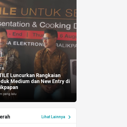
TA
TILE Luncurkan Rangkaian
oduk Medium dan New Entry di
ikpapan
m yang lalu
erah
chevron_right
Lihat Lainnya