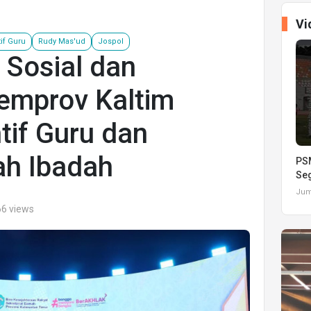
Vi
if Guru
Rudy Mas'ud
Jospol
 Sosial dan
Pemprov Kaltim
tif Guru dan
h Ibadah
PSM
Seg
Juma
66 views