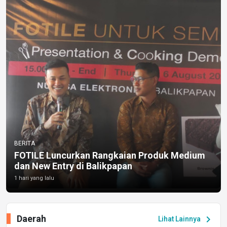
BERITA
FOTILE Luncurkan Rangkaian Produk Medium
dan New Entry di Balikpapan
1 hari yang lalu
Daerah
chevron_right
Lihat Lainnya