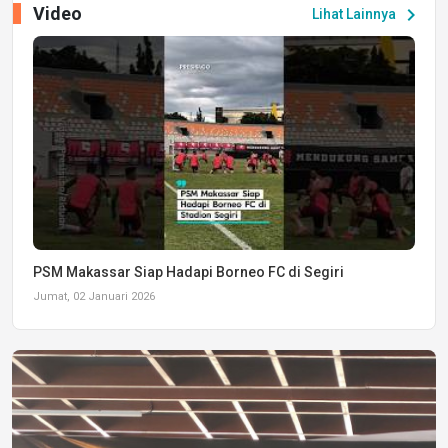
Video
chevron_right
Lihat Lainnya
PSM Makassar Siap Hadapi Borneo FC di Segiri
Jumat, 02 Januari 2026