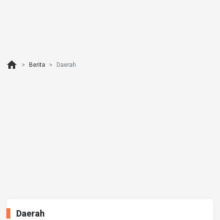
home
Berita
Daerah
Daerah