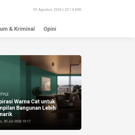
09 Agustus 2026 | 20:14 WIB
um & Kriminal
Opini
STYLE
pirasi Warna Cat untuk
mpilan Bangunan Lebih
narik
, 30 Jul 2026 10:17