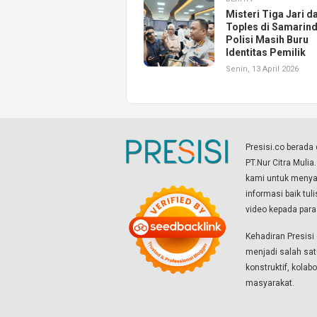
Misteri Tiga Jari d
Toples di Samarind
Polisi Masih Buru
Identitas Pemilik
Senin, 13 April 2026
Presisi.co berad
PT.Nur Citra Mulia
kami untuk menyaj
informasi baik tul
video kepada par
Kehadiran Presis
menjadi salah sat
konstruktif, kola
masyarakat.