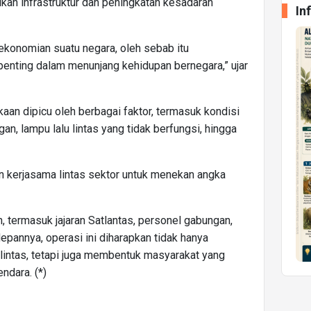
an infrastruktur dan peningkatan kesadaran
In
rekonomian suatu negara, oleh sebab itu
enting dalam menunjang kehidupan bernegara,” ujar
aan dipicu oleh berbagai faktor, termasuk kondisi
an, lampu lalu lintas yang tidak berfungsi, hingga
an kerjasama lintas sektor untuk menekan angka
n, termasuk jajaran Satlantas, personel gabungan,
depannya, operasi ini diharapkan tidak hanya
lintas, tetapi juga membentuk masyarakat yang
ndara. (*)