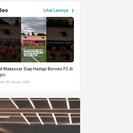
deo
chevron_right
Lihat Lainnya
 Makassar Siap Hadapi Borneo FC di
iri
t, 02 Januari 2026