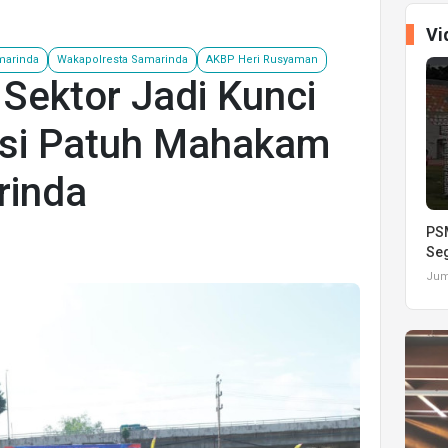
Vi
marinda
Wakapolresta Samarinda
AKBP Heri Rusyaman
 Sektor Jadi Kunci
si Patuh Mahakam
rinda
PSM
Seg
Juma