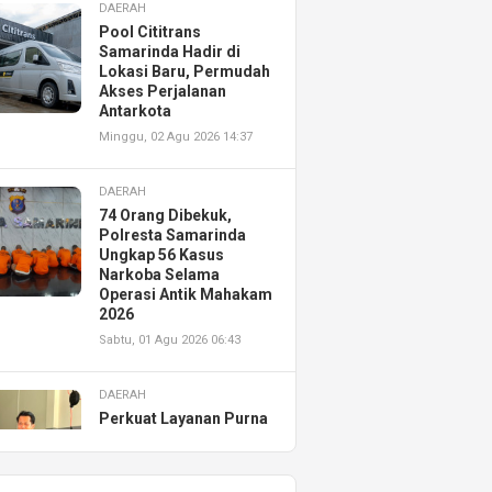
DAERAH
Pool Cititrans
Samarinda Hadir di
Lokasi Baru, Permudah
Akses Perjalanan
Antarkota
Minggu, 02 Agu 2026 14:37
DAERAH
74 Orang Dibekuk,
Polresta Samarinda
Ungkap 56 Kasus
Narkoba Selama
Operasi Antik Mahakam
2026
Sabtu, 01 Agu 2026 06:43
DAERAH
Perkuat Layanan Purna
Jual, Astra Motor
Kalimantan Timur 2
Resmikan AHASS