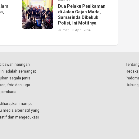
alam
Dua Pelaku Penikaman
a,
di Jalan Gajah Mada,
Samarinda Dibekuk
Polisi, Ini Motifnya
Jumat, 03 April 2026
a dibawah naungan
Tentang
. Ini adalah semangat
Redaks
ikan segala jenis
Pedoma
isan, foto dan juga
Hubung
a pembaca.
i diharapkan mampu
u media alternatif yang
boratif dan mengedukasi