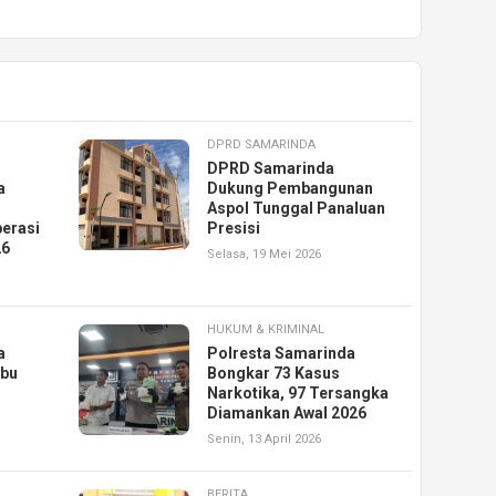
DPRD SAMARINDA
DPRD Samarinda
a
Dukung Pembangunan
Aspol Tunggal Panaluan
erasi
Presisi
26
Selasa, 19 Mei 2026
HUKUM & KRIMINAL
a
Polresta Samarinda
abu
Bongkar 73 Kasus
Narkotika, 97 Tersangka
Diamankan Awal 2026
Senin, 13 April 2026
BERITA