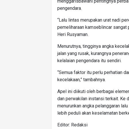
menggarisbawahi pentingnya perbaik
pengendara.
“Lalu lintas merupakan urat nadi pe
pemeliharaan kamseblincar sangat p
Heri Rusyaman.
Menurutnya, tingginya angka kecelak
jalan yang rusak, kurangnya penerang
kelalaian pengendara itu sendiri.
“Semua faktor itu perlu perhatian d
kecelakaan,” tambahnya.
Apel ini diikuti oleh berbagai eleme
dan perwakilan instansi terkait. Ke 
menurunkan angka pelanggaran lalu 
lebih peduli akan keselamatan berke
Editor: Redaksi