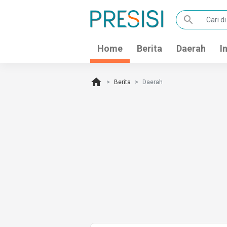
search
Home
Berita
Daerah
I
home
Berita
Daerah