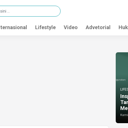
nternasional
Lifestyle
Video
Advetorial
Huk
LIFE
Ins
Ta
Me
Kamis