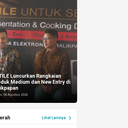
TA
TILE Luncurkan Rangkaian
oduk Medium dan New Entry di
ikpapan
s, 06 Agustus 2026
erah
chevron_right
Lihat Lainnya