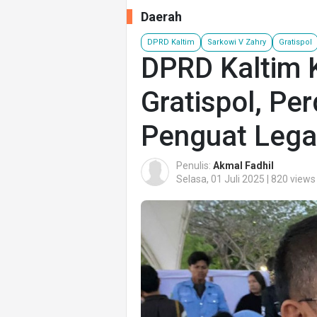
Daerah
DPRD Kaltim
Sarkowi V Zahry
Gratispol
DPRD Kaltim 
Gratispol, Per
Penguat Legal
Penulis:
Akmal Fadhil
Selasa, 01 Juli 2025 | 820 views