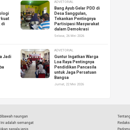
ADVETORIAL
Bang Ayub Gelar PDD di
ologi
Desa Sanggulan,
rkuat
Tekankan Pentingnya
 di
Partisipasi Masyarakat
dalam Demokrasi
Selasa, 26 Mei 2026
ADVETORIAL
a Jadi
Guntur Ingatkan Warga
Loa Raya Pentingnya
ba
Pendidikan Pancasila
untuk Jaga Persatuan
Bangsa
Jumat, 22 Mei 2026
a dibawah naungan
Tentang
. Ini adalah semangat
Redaks
ikan segala jenis
Pedoma