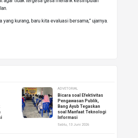
 agar tidak tergesa gesa menarik kesimpulan
lan.
da yang kurang, baru kita evaluasi bersama,” ujarnya.
ADVETORIAL
Bicara soal Efektivitas
Pengawasan Publik,
k
Bang Ayub Tegaskan
n
soal Manfaat Teknologi
i
Informasi
Sabtu, 13 Juni 2026