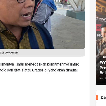
sisi.co/Akmal)
BERI
FO
imantan Timur menegaskan komitmennya untuk
Pr
dikan gratis atau GratisPol yang akan dimulai
Bal
Kami
Da