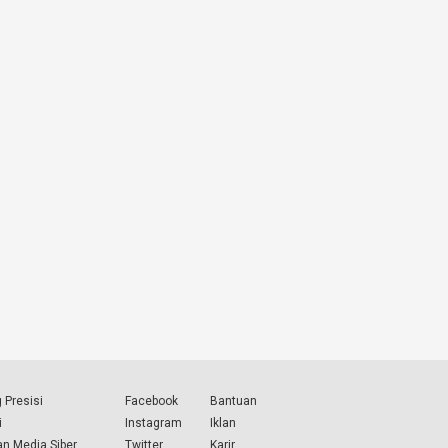
 Presisi
Facebook
Bantuan
i
Instagram
Iklan
n Media Siber
Twitter
Karir