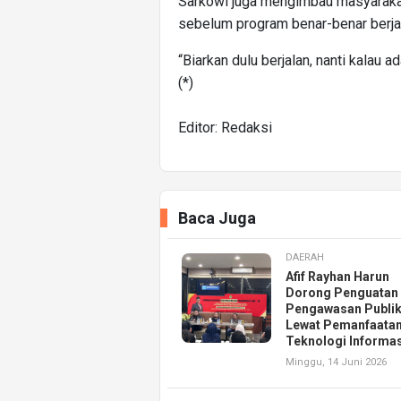
Sarkowi juga mengimbau masyarakat
sebelum program benar-benar berja
“Biarkan dulu berjalan, nanti kalau a
(*)
Editor: Redaksi
Baca Juga
DAERAH
Afif Rayhan Harun
Dorong Penguatan
Pengawasan Publi
Lewat Pemanfaata
Teknologi Informas
Minggu, 14 Juni 2026