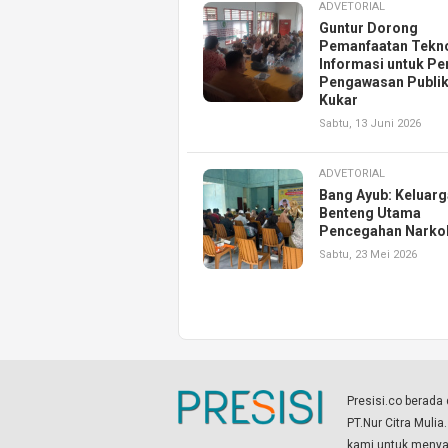
ADVETORIAL
Guntur Dorong
Pemanfaatan Tekn
Informasi untuk Pe
Pengawasan Publik
Kukar
Sabtu, 13 Juni 2026
ADVETORIAL
Bang Ayub: Keluarg
Benteng Utama
Pencegahan Narko
Sabtu, 23 Mei 2026
Presisi.co berad
PT.Nur Citra Mulia
kami untuk menyaj