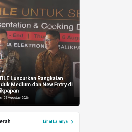
TA
TILE Luncurkan Rangkaian
oduk Medium dan New Entry di
ikpapan
s, 06 Agustus 2026
erah
chevron_right
Lihat Lainnya