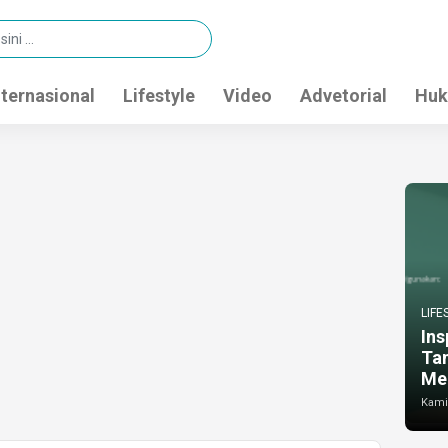
nternasional
Lifestyle
Video
Advetorial
Huk
LIFE
Ins
Ta
Me
Kamis