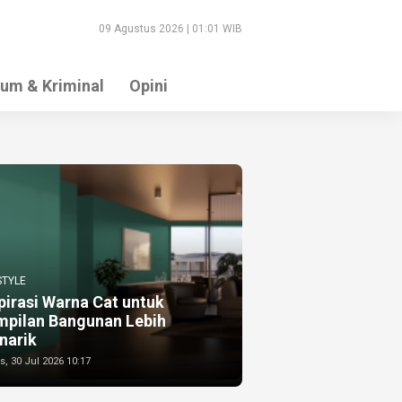
09 Agustus 2026 | 01:01 WIB
um & Kriminal
Opini
STYLE
pirasi Warna Cat untuk
mpilan Bangunan Lebih
narik
, 30 Jul 2026 10:17