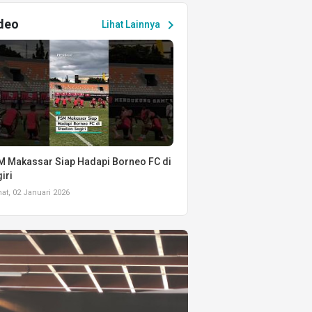
deo
chevron_right
Lihat Lainnya
 Makassar Siap Hadapi Borneo FC di
iri
t, 02 Januari 2026