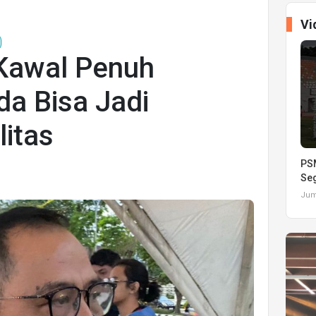
Vi
Kawal Penuh
da Bisa Jadi
itas
PSM
Seg
Juma