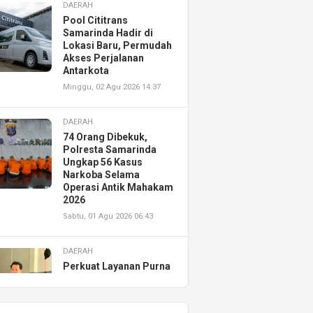
DAERAH
Pool Cititrans
Samarinda Hadir di
Lokasi Baru, Permudah
Akses Perjalanan
Antarkota
Minggu, 02 Agu 2026 14:37
DAERAH
74 Orang Dibekuk,
Polresta Samarinda
Ungkap 56 Kasus
Narkoba Selama
Operasi Antik Mahakam
2026
Sabtu, 01 Agu 2026 06:43
DAERAH
Perkuat Layanan Purna
Jual, Astra Motor
Kalimantan Timur 2
Resmikan AHASS