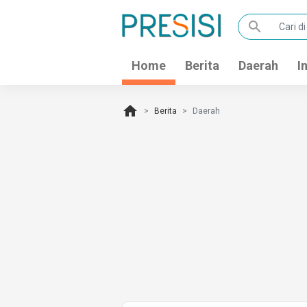
search
Home
Berita
Daerah
I
home
Berita
Daerah