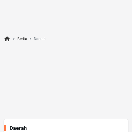
home
Berita
Daerah
Daerah