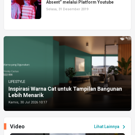
Absent” melalui Platform Youtube
Selasa, 31 Desember 2019
LIFESTYLE
Inspirasi Warna Cat untuk Tampilan Bangunan
Lebih Menarik
Kamis, 30 Jul 2026 10:17
Video
chevron_right
Lihat Lainnya