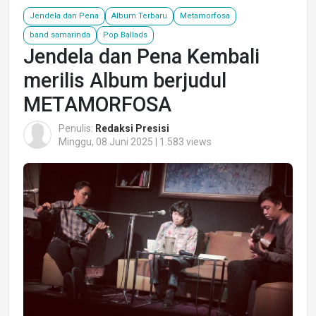
Jendela dan Pena
Album Terbaru
Metamorfosa
band samarinda
Pop Ballads
Jendela dan Pena Kembali
merilis Album berjudul
METAMORFOSA
Penulis:
Redaksi Presisi
Minggu, 08 Juni 2025 | 1.583 views