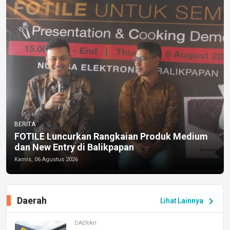
BERITA
FOTILE Luncurkan Rangkaian Produk Medium
dan New Entry di Balikpapan
Kamis, 06 Agustus 2026
Daerah
chevron_right
Lihat Lainnya
DAERAH