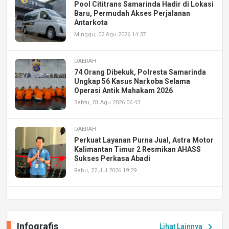
Pool Cititrans Samarinda Hadir di Lokasi
Baru, Permudah Akses Perjalanan
Antarkota
Minggu, 02 Agu 2026 14:37
DAERAH
74 Orang Dibekuk, Polresta Samarinda
Ungkap 56 Kasus Narkoba Selama
Operasi Antik Mahakam 2026
Sabtu, 01 Agu 2026 06:43
DAERAH
Perkuat Layanan Purna Jual, Astra Motor
Kalimantan Timur 2 Resmikan AHASS
Sukses Perkasa Abadi
Rabu, 22 Jul 2026 19:29
DAERAH
UPA PERKASA Universitas Mulawarman
Laksanakan Job Fair Batch II, Hadirkan
Infografis
chevron_right
Lihat Lainnya
Peluang Kerja dan Magang