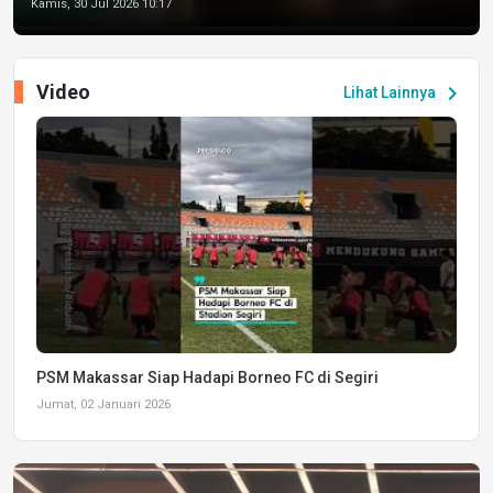
Kamis, 30 Jul 2026 10:17
Video
chevron_right
Lihat Lainnya
PSM Makassar Siap Hadapi Borneo FC di Segiri
Jumat, 02 Januari 2026