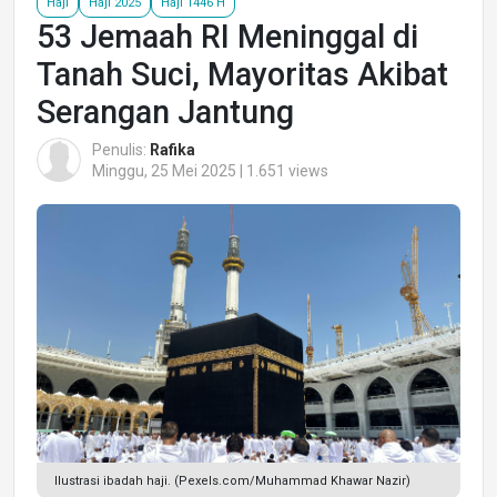
Haji
Haji 2025
Haji 1446 H
53 Jemaah RI Meninggal di
Tanah Suci, Mayoritas Akibat
Serangan Jantung
Penulis:
Rafika
Minggu, 25 Mei 2025 | 1.651 views
Ilustrasi ibadah haji. (Pexels.com/Muhammad Khawar Nazir)