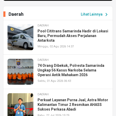
Daerah
chevron_right
Lihat Lainnya
DAERAH
Pool Cititrans Samarinda Hadir di Lokasi
Baru, Permudah Akses Perjalanan
Antarkota
Minggu, 02 Agu 2026 14:37
DAERAH
74 Orang Dibekuk, Polresta Samarinda
Ungkap 56 Kasus Narkoba Selama
Operasi Antik Mahakam 2026
Sabtu, 01 Agu 2026 06:43
DAERAH
Perkuat Layanan Purna Jual, Astra Motor
Kalimantan Timur 2 Resmikan AHASS
Sukses Perkasa Abadi
Rabu, 22 Jul 2026 19:29