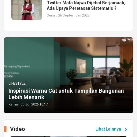
Twitter Mata Najwa Dijebol Berjamaah,
Ada Upaya Peretasan Sistematis ?
Senin, 26 September 2022
LIFESTYLE
Inspirasi Warna Cat untuk Tampilan Bangunan
Lebih Menarik
Kamis, 30 Jul 2026 10:17
Video
chevron_right
Lihat Lainnya