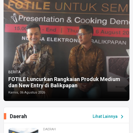
BERITA
FOTILE Luncurkan Rangkaian Produk Medium
dan New Entry di Balikpapan
Kamis, 06 Agustus 2026
Daerah
chevron_right
Lihat Lainnya
DAERAH