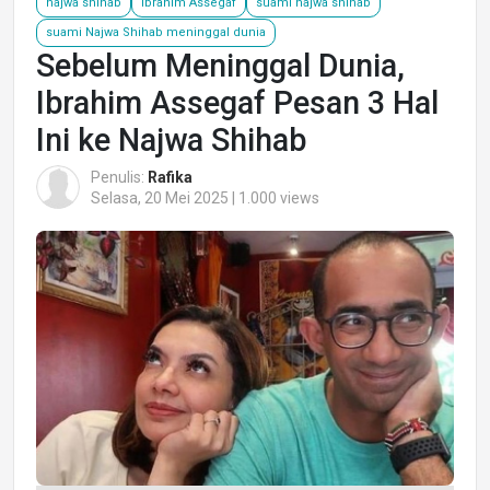
najwa shihab
Ibrahim Assegaf
suami najwa shihab
suami Najwa Shihab meninggal dunia
Sebelum Meninggal Dunia,
Ibrahim Assegaf Pesan 3 Hal
Ini ke Najwa Shihab
Penulis:
Rafika
Selasa, 20 Mei 2025 | 1.000 views