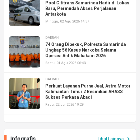
Pool Cititrans Samarinda Hadir di Lokasi
Baru, Permudah Akses Perjalanan
Antarkota
Minggu, 02 Agu 2026 14:37
DAERAH
74 Orang Dibekuk, Polresta Samarinda
Ungkap 56 Kasus Narkoba Selama
Operasi Antik Mahakam 2026
Sabtu, 01 Agu 2026 06:43
DAERAH
Perkuat Layanan Purna Jual, Astra Motor
Kalimantan Timur 2 Resmikan AHASS
Sukses Perkasa Abadi
Rabu, 22 Jul 2026 19:29
DAERAH
UPA PERKASA Universitas Mulawarman
Laksanakan Job Fair Batch II, Hadirkan
Infografis
chevron_right
Lihat Lainnya
Peluang Kerja dan Magang