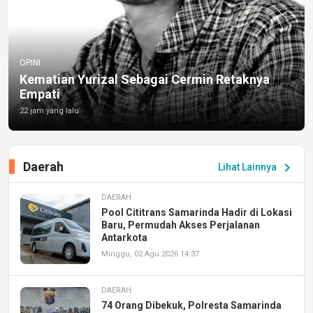
OPINI
Kematian Yurizal Sebagai Cermin Retaknya
Empati
22 jam yang lalu
Daerah
chevron_right
Lihat Lainnya
DAERAH
Pool Cititrans Samarinda Hadir di Lokasi
Baru, Permudah Akses Perjalanan
Antarkota
Minggu, 02 Agu 2026 14:37
DAERAH
74 Orang Dibekuk, Polresta Samarinda