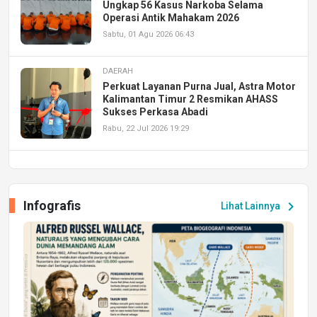
Ungkap 56 Kasus Narkoba Selama
Operasi Antik Mahakam 2026
Sabtu, 01 Agu 2026 06:43
DAERAH
Perkuat Layanan Purna Jual, Astra Motor
Kalimantan Timur 2 Resmikan AHASS
Sukses Perkasa Abadi
Rabu, 22 Jul 2026 19:29
DAERAH
UPA PERKASA Universitas Mulawarman
Laksanakan Job Fair Batch II, Hadirkan
Infografis
chevron_right
Lihat Lainnya
Peluang Kerja dan Magang
Jumat, 17 Jul 2026 22:30
DAERAH
Astra Motor Kalimantan Timur 2 Dukung
Mahasiswa Samarinda dalam Astra
Honda SDGs Future Leaders 2026
Jumat, 10 Jul 2026 19:01