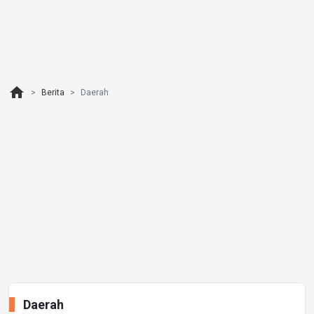
home
Berita
Daerah
Daerah