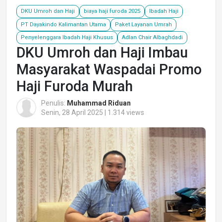
DKU Umroh dan Haji
biaya haji furoda 2025
Ibadah Haji
PT Dayakindo Kalimantan Utama
Paket Layanan Umrah
Penyelenggara Ibadah Haji Khusus
Adlan Chair Albaghdadi
DKU Umroh dan Haji Imbau
Masyarakat Waspadai Promo
Haji Furoda Murah
Penulis:
Muhammad Riduan
Senin, 28 April 2025 | 1.314 views