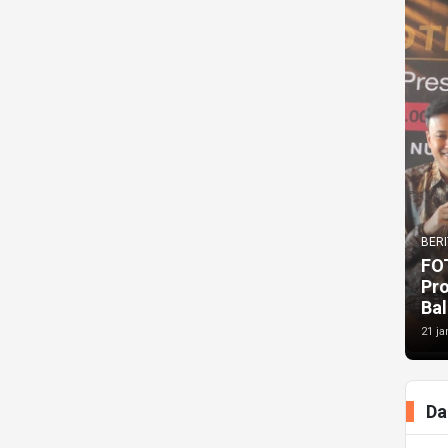
BERI
FO
Pr
Bal
21 ja
Da