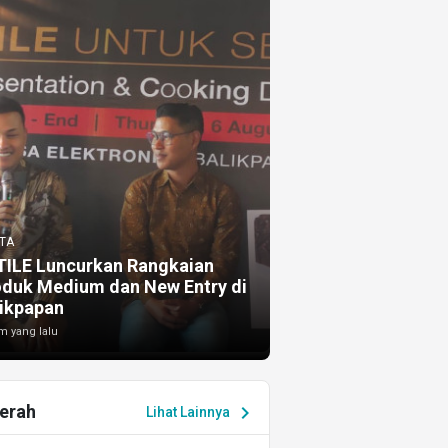
TA
TILE Luncurkan Rangkaian
oduk Medium dan New Entry di
ikpapan
m yang lalu
erah
chevron_right
Lihat Lainnya