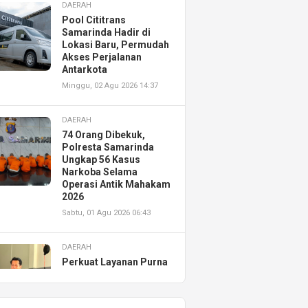
DAERAH
Pool Cititrans
Samarinda Hadir di
Lokasi Baru, Permudah
Akses Perjalanan
Antarkota
Minggu, 02 Agu 2026 14:37
DAERAH
74 Orang Dibekuk,
Polresta Samarinda
Ungkap 56 Kasus
Narkoba Selama
Operasi Antik Mahakam
2026
Sabtu, 01 Agu 2026 06:43
DAERAH
Perkuat Layanan Purna
Jual, Astra Motor
Kalimantan Timur 2
Resmikan AHASS