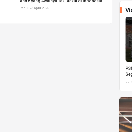
Antre yang Awalnya Tak Diakui di Indonesia
Rabu, 23 April 2025
Vi
PSM
Seg
Juma