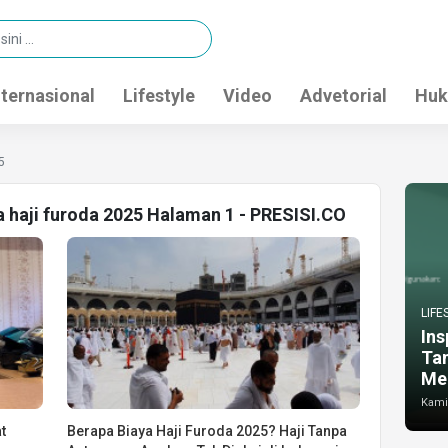
nternasional
Lifestyle
Video
Advetorial
Huk
5
a haji furoda 2025 Halaman 1 - PRESISI.CO
LIFE
Ins
Ta
Me
Kamis
t
Berapa Biaya Haji Furoda 2025? Haji Tanpa