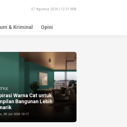
07 Agustus 2026 | 12:31 WIB
um & Kriminal
Opini
STYLE
pirasi Warna Cat untuk
mpilan Bangunan Lebih
narik
, 30 Jul 2026 10:17