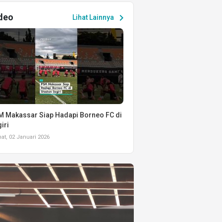
deo
chevron_right
Lihat Lainnya
 Makassar Siap Hadapi Borneo FC di
iri
t, 02 Januari 2026