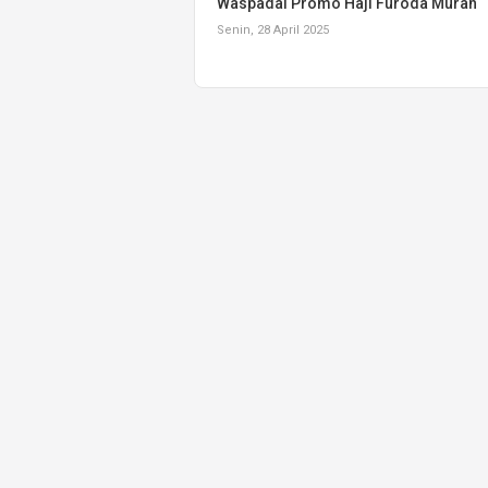
Waspadai Promo Haji Furoda Murah
Senin, 28 April 2025