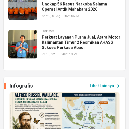
Ungkap 56 Kasus Narkoba Selama
Operasi Antik Mahakam 2026
Sabtu, 01 Agu 2026 06:43
DAERAH
Perkuat Layanan Purna Jual, Astra Motor
Kalimantan Timur 2 Resmikan AHASS
Sukses Perkasa Abadi
Rabu, 22 Jul 2026 19:29
DAERAH
UPA PERKASA Universitas Mulawarman
Laksanakan Job Fair Batch II, Hadirkan
Infografis
chevron_right
Lihat Lainnya
Peluang Kerja dan Magang
Jumat, 17 Jul 2026 22:30
DAERAH
Astra Motor Kalimantan Timur 2 Dukung
Mahasiswa Samarinda dalam Astra
Honda SDGs Future Leaders 2026