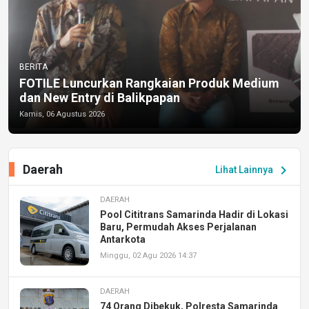
BERITA
FOTILE Luncurkan Rangkaian Produk Medium
dan New Entry di Balikpapan
Kamis, 06 Agustus 2026
Daerah
chevron_right
Lihat Lainnya
DAERAH
Pool Cititrans Samarinda Hadir di Lokasi
Baru, Permudah Akses Perjalanan
Antarkota
Minggu, 02 Agu 2026 14:37
DAERAH
74 Orang Dibekuk, Polresta Samarinda