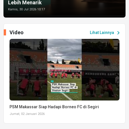
Lebih Menarik
Kamis, 30 Jul 2026 10:17
Video
chevron_right
Lihat Lainnya
PSM Makassar Siap Hadapi Borneo FC di Segiri
Jumat, 02 Januari 2026