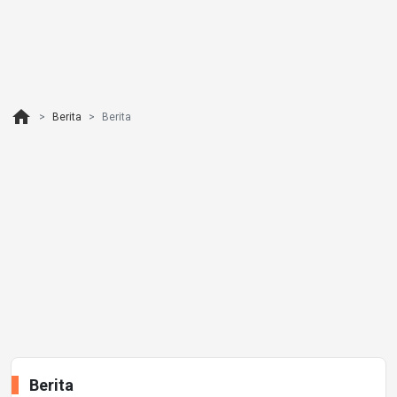
home
Berita
Berita
Berita