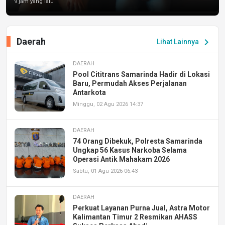
9 jam yang lalu
Daerah
chevron_right
Lihat Lainnya
DAERAH
Pool Cititrans Samarinda Hadir di Lokasi
Baru, Permudah Akses Perjalanan
Antarkota
Minggu, 02 Agu 2026 14:37
DAERAH
74 Orang Dibekuk, Polresta Samarinda
Ungkap 56 Kasus Narkoba Selama
Operasi Antik Mahakam 2026
Sabtu, 01 Agu 2026 06:43
DAERAH
Perkuat Layanan Purna Jual, Astra Motor
Kalimantan Timur 2 Resmikan AHASS