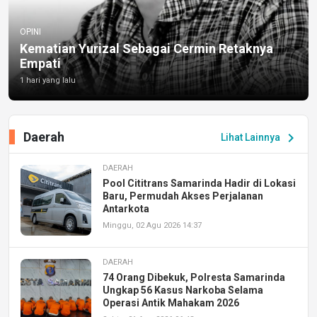
OPINI
Kematian Yurizal Sebagai Cermin Retaknya
Empati
1 hari yang lalu
Daerah
chevron_right
Lihat Lainnya
DAERAH
Pool Cititrans Samarinda Hadir di Lokasi
Baru, Permudah Akses Perjalanan
Antarkota
Minggu, 02 Agu 2026 14:37
DAERAH
74 Orang Dibekuk, Polresta Samarinda
Ungkap 56 Kasus Narkoba Selama
Operasi Antik Mahakam 2026