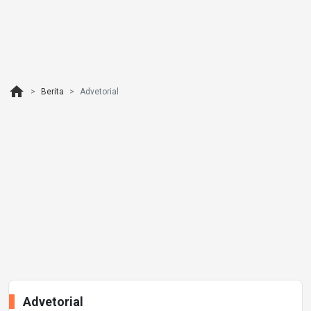
home
Berita
Advetorial
Advetorial