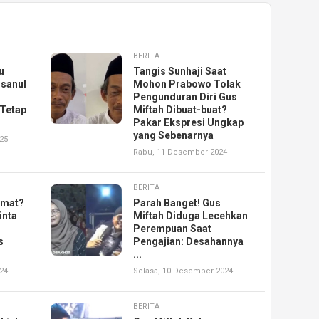
BERITA
u
Tangis Sunhaji Saat
nsanul
Mohon Prabowo Tolak
Pengunduran Diri Gus
 Tetap
Miftah Dibuat-buat?
Pakar Ekspresi Ungkap
yang Sebenarnya
25
Rabu, 11 Desember 2024
BERITA
hmat?
Parah Banget! Gus
inta
Miftah Diduga Lecehkan
Perempuan Saat
s
Pengajian: Desahannya
...
24
Selasa, 10 Desember 2024
BERITA