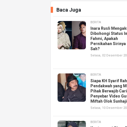
Baca Juga
BERITA
Inara Rusli Mengak
Dibohongi Status I
Fahmi, Apakah
Pernikahan Sirinya
Sah?
Selasa, 02 Desember 20
BERITA
Siapa KH Syarif Ra
Pendakwah yang M
Pihak Berwajib Cari
Penyebar Video Gu
Miftah Olok Sunhaji
Selasa, 10 Desember 20
BERITA