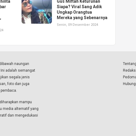
Shinta
Gus Miftah Keturunan
bar
Siapa? Viral Sang Adik
Ungkap Orangtua
,
Mereka yang Sebenarnya
Senin, 09 Desember 2024
24
a dibawah naungan
Tentang
. Ini adalah semangat
Redaks
ikan segala jenis
Pedoma
isan, foto dan juga
Hubung
a pembaca.
i diharapkan mampu
u media alternatif yang
boratif dan mengedukasi