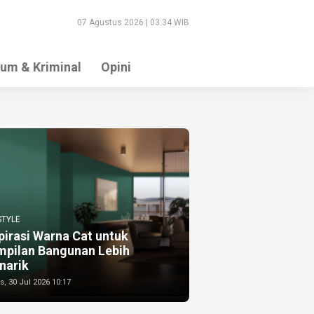
07 Agustus 2026 | 03:34 WIB
um & Kriminal
Opini
STYLE
pirasi Warna Cat untuk
mpilan Bangunan Lebih
narik
, 30 Jul 2026 10:17