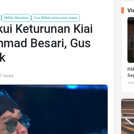
Vi
Miftah Maulana
Gus Miftah keturunan siapa
kui Keturunan Kiai
mad Besari, Gus
k
PSM
Seg
1 views
Juma