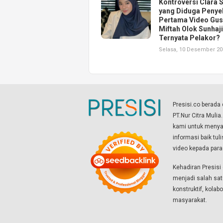
Kontroversi Clara 
yang Diduga Penye
Pertama Video Gus
Miftah Olok Sunhaji
Ternyata Pelakor?
Selasa, 10 Desember 20
Presisi.co berad
PT.Nur Citra Mulia
kami untuk menyaj
informasi baik tul
video kepada par
Kehadiran Presis
menjadi salah sat
konstruktif, kola
masyarakat.