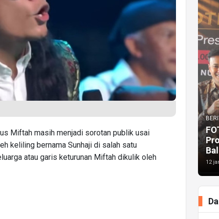
BERI
FO
us Miftah masih menjadi sorotan publik usai
Pr
 keliling bernama Sunhaji di salah satu
Bal
eluarga atau garis keturunan Miftah dikulik oleh
12 ja
Da