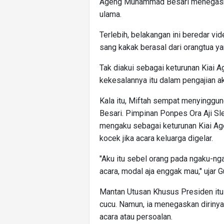
Ageng Muhammad Besari menegaska
ulama.
Terlebih, belakangan ini beredar v
sang kakak berasal dari orangtua y
Tak diakui sebagai keturunan Kia
kekesalannya itu dalam pengajian ak
Kala itu, Miftah sempat menyinggu
Besari. Pimpinan Ponpes Ora Aji S
mengaku sebagai keturunan Kiai A
kocek jika acara keluarga digelar.
"Aku itu sebel orang pada ngaku-n
acara, modal aja enggak mau," ujar G
Mantan Utusan Khusus Presiden itu t
cucu. Namun, ia menegaskan diriny
acara atau persoalan.