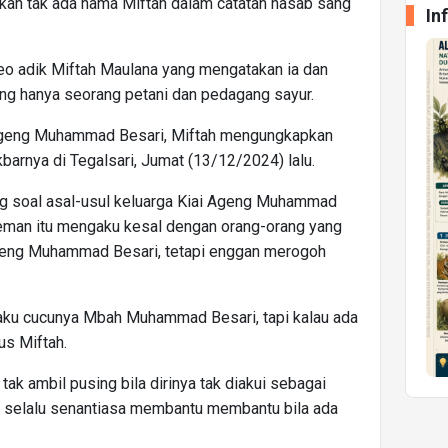
n tak ada nama Miftah dalam catatan nasab sang
In
ideo adik Miftah Maulana yang mengatakan ia dan
ang hanya seorang petani dan pedagang sayur.
i Ageng Muhammad Besari, Miftah mengungkapkan
barnya di Tegalsari, Jumat (13/12/2024) lalu.
ng soal asal-usul keluarga Kiai Ageng Muhammad
leman itu mengaku kesal dengan orang-orang yang
geng Muhammad Besari, tetapi enggan merogoh
gaku cucunya Mbah Muhammad Besari, tapi kalau ada
us Miftah.
ak ambil pusing bila dirinya tak diakui sebagai
a selalu senantiasa membantu membantu bila ada