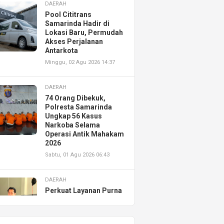
DAERAH
Pool Cititrans
Samarinda Hadir di
Lokasi Baru, Permudah
Akses Perjalanan
Antarkota
Minggu, 02 Agu 2026 14:37
DAERAH
74 Orang Dibekuk,
Polresta Samarinda
Ungkap 56 Kasus
Narkoba Selama
Operasi Antik Mahakam
2026
Sabtu, 01 Agu 2026 06:43
DAERAH
Perkuat Layanan Purna
Jual, Astra Motor
Kalimantan Timur 2
Resmikan AHASS