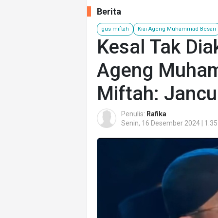
Berita
gus miftah
Kiai Ageng Muhammad Besari
Kesal Tak Dia
Ageng Muham
Miftah: Jancu
Penulis:
Rafika
Senin, 16 Desember 2024 | 1.35