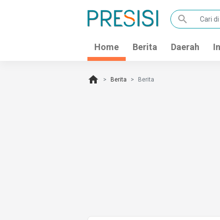
search
Home
Berita
Daerah
I
home
Berita
Berita