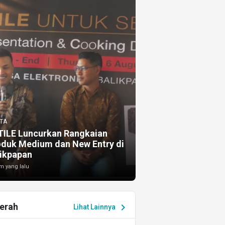
TA
TILE Luncurkan Rangkaian
oduk Medium dan New Entry di
ikpapan
m yang lalu
erah
chevron_right
Lihat Lainnya