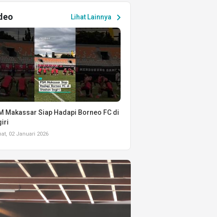
deo
chevron_right
Lihat Lainnya
 Makassar Siap Hadapi Borneo FC di
iri
t, 02 Januari 2026