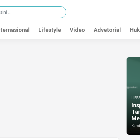
nternasional
Lifestyle
Video
Advetorial
Huk
LIFE
Ins
Ta
Me
Kamis