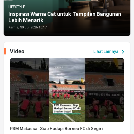
LIFESTYLE
Inspirasi Warna Cat untuk Tampilan Bangunan
Lebih Menarik
Kamis, 30 Jul 2026 10:17
Video
chevron_right
Lihat Lainnya
PSM Makassar Siap Hadapi Borneo FC di Segiri