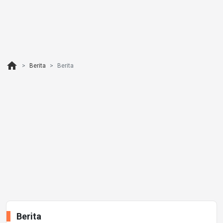
home
Berita
Berita
Berita