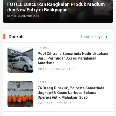
FOTILE Luncurkan Rangkaian Produk Medium
dan New Entry di Balikpapan
Kamis, 06 Agustus 2026
Daerah
chevron_right
Lihat Lainnya
DAERAH
Pool Cititrans Samarinda Hadir di Lokasi
Baru, Permudah Akses Perjalanan
Antarkota
Minggu, 02 Agu 2026 14:37
DAERAH
74 Orang Dibekuk, Polresta Samarinda
Ungkap 56 Kasus Narkoba Selama
Operasi Antik Mahakam 2026
Sabtu, 01 Agu 2026 06:43