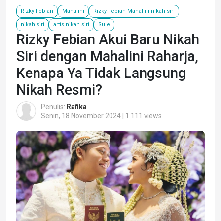
Rizky Febian
Mahalini
Rizky Febian Mahalini nikah siri
nikah siri
artis nikah siri
Sule
Rizky Febian Akui Baru Nikah
Siri dengan Mahalini Raharja,
Kenapa Ya Tidak Langsung
Nikah Resmi?
Penulis:
Rafika
Senin, 18 November 2024 | 1.111 views