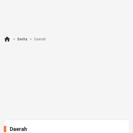
home
Berita
Daerah
Daerah