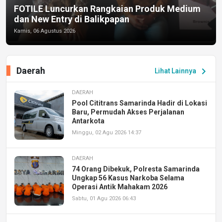
FOTILE Luncurkan Rangkaian Produk Medium
dan New Entry di Balikpapan
Kamis, 06 Agustus 2026
Daerah
chevron_right
Lihat Lainnya
DAERAH
Pool Cititrans Samarinda Hadir di Lokasi
Baru, Permudah Akses Perjalanan
Antarkota
Minggu, 02 Agu 2026 14:37
DAERAH
74 Orang Dibekuk, Polresta Samarinda
Ungkap 56 Kasus Narkoba Selama
Operasi Antik Mahakam 2026
Sabtu, 01 Agu 2026 06:43