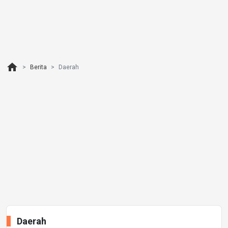
home
Berita
Daerah
Daerah