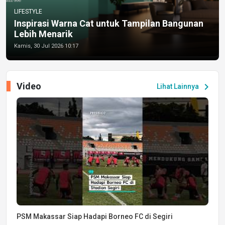
LIFESTYLE
Inspirasi Warna Cat untuk Tampilan Bangunan
Lebih Menarik
Kamis, 30 Jul 2026 10:17
Video
chevron_right
Lihat Lainnya
PSM Makassar Siap Hadapi Borneo FC di Segiri