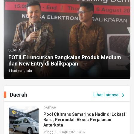
BERITA
FOTILE Luncurkan Rangkaian Produk Medium
dan New Entry di Balikpapan
1 hari yang lalu
Daerah
chevron_right
Lihat Lainnya
DAERAH
Pool Cititrans Samarinda Hadir di Lokasi
Baru, Permudah Akses Perjalanan
Antarkota
Minggu, 02 Agu 2026 14:37