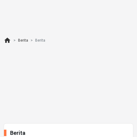
home
Berita
Berita
Berita