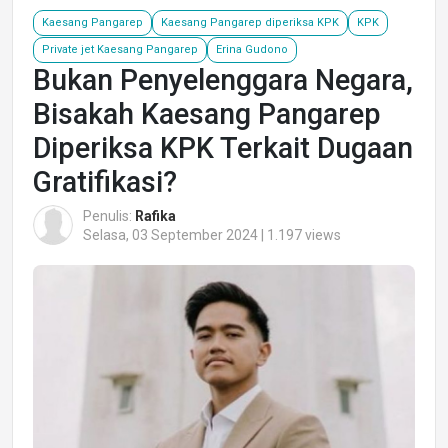
Kaesang Pangarep
Kaesang Pangarep diperiksa KPK
KPK
Private jet Kaesang Pangarep
Erina Gudono
Bukan Penyelenggara Negara,
Bisakah Kaesang Pangarep
Diperiksa KPK Terkait Dugaan
Gratifikasi?
Penulis:
Rafika
Selasa, 03 September 2024 | 1.197 views