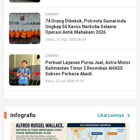
DAERAH
74 Orang Dibekuk, Polresta Samarinda
Ungkap 56 Kasus Narkoba Selama
Operasi Antik Mahakam 2026
Sabtu, 01 Agu 2026 06:43
DAERAH
Perkuat Layanan Purna Jual, Astra Motor
Kalimantan Timur 2 Resmikan AHASS
Sukses Perkasa Abadi
Rabu, 22 Jul 2026 19:29
DAERAH
UPA PERKASA Universitas Mulawarman
Laksanakan Job Fair Batch II, Hadirkan
Infografis
chevron_right
Lihat Lainnya
Peluang Kerja dan Magang
Jumat, 17 Jul 2026 22:30
DAERAH