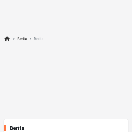
home
Berita
Berita
Berita