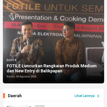
BERITA
FOTILE Luncurkan Rangkaian Produk Medium
dan New Entry di Balikpapan
Kamis, 06 Agustus 2026
Daerah
chevron_right
Lihat Lainnya
DAERAH