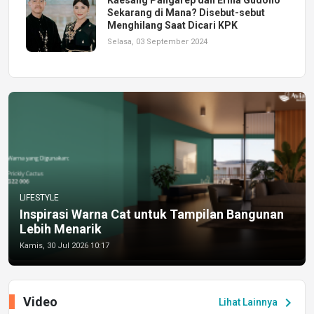
Sekarang di Mana? Disebut-sebut
Menghilang Saat Dicari KPK
Selasa, 03 September 2024
LIFESTYLE
Inspirasi Warna Cat untuk Tampilan Bangunan
Lebih Menarik
Kamis, 30 Jul 2026 10:17
Video
chevron_right
Lihat Lainnya