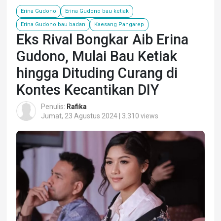
Erina Gudono
Erina Gudono bau ketiak
Erina Gudono bau badan
Kaesang Pangarep
Eks Rival Bongkar Aib Erina
Gudono, Mulai Bau Ketiak
hingga Dituding Curang di
Kontes Kecantikan DIY
Penulis:
Rafika
Jumat, 23 Agustus 2024 | 3.310 views