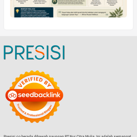
Presisi.co berada dibawah naungan PT.Nur Citra Mulia. Ini adalah semangat