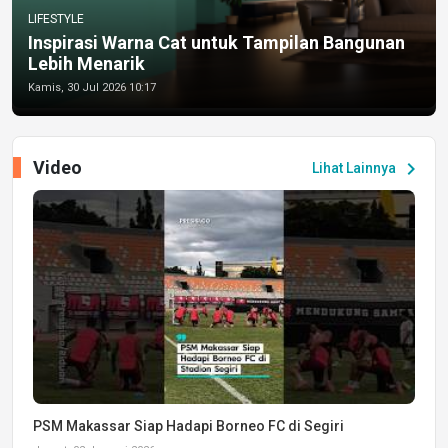
LIFESTYLE
Inspirasi Warna Cat untuk Tampilan Bangunan
Lebih Menarik
Kamis, 30 Jul 2026 10:17
Video
chevron_right
Lihat Lainnya
PSM Makassar Siap Hadapi Borneo FC di Segiri