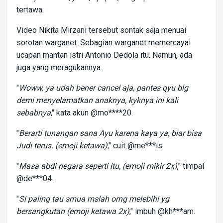
tertawa.
Video Nikita Mirzani tersebut sontak saja menuai
sorotan warganet. Sebagian warganet memercayai
ucapan mantan istri Antonio Dedola itu. Namun, ada
juga yang meragukannya.
"
Woww, ya udah bener cancel aja, pantes qyu blg
demi menyelamatkan anaknya, kyknya ini kali
sebabnya
," kata akun @mo****20.
"
Berarti tunangan sana Ayu karena kaya ya, biar bisa
Judi terus. (emoji ketawa)
," cuit @me***is.
"
Masa abdi negara seperti itu, (emoji mikir 2x)
," timpal
@de***04.
"
Si paling tau smua mslah orng melebihi yg
bersangkutan (emoji ketawa 2x)
," imbuh @kh***am.