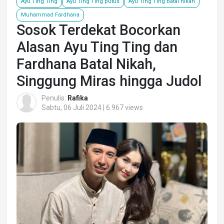
Ayu Ting Ting
Ayu Ting Ting putus
Ayu Ting Ting batal nikah
Muhammad Fardhana
Sosok Terdekat Bocorkan
Alasan Ayu Ting Ting dan
Fardhana Batal Nikah,
Singgung Miras hingga Judol
Penulis:
Rafika
Sabtu, 06 Juli 2024 | 6.967 views