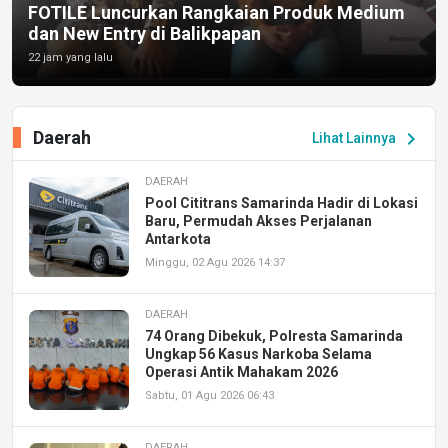
FOTILE Luncurkan Rangkaian Produk Medium
dan New Entry di Balikpapan
22 jam yang lalu
Daerah
chevron_right
Lihat Lainnya
DAERAH
Pool Cititrans Samarinda Hadir di Lokasi
Baru, Permudah Akses Perjalanan
Antarkota
Minggu, 02 Agu 2026 14:37
DAERAH
74 Orang Dibekuk, Polresta Samarinda
Ungkap 56 Kasus Narkoba Selama
Operasi Antik Mahakam 2026
Sabtu, 01 Agu 2026 06:43
DAERAH