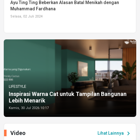
Ayu Ting Ting Beberkan Alasan Batal Menikah dengan
Muhammad Fardhana
Selasa, 02 Juli 2024
LIFESTYLE
Inspirasi Warna Cat untuk Tampilan Bangunan
Lebih Menarik
Kamis, 30 Jul 2026 10:17
Video
chevron_right
Lihat Lainnya