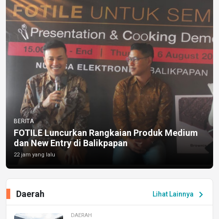
BERITA
FOTILE Luncurkan Rangkaian Produk Medium
dan New Entry di Balikpapan
22 jam yang lalu
Daerah
chevron_right
Lihat Lainnya
DAERAH