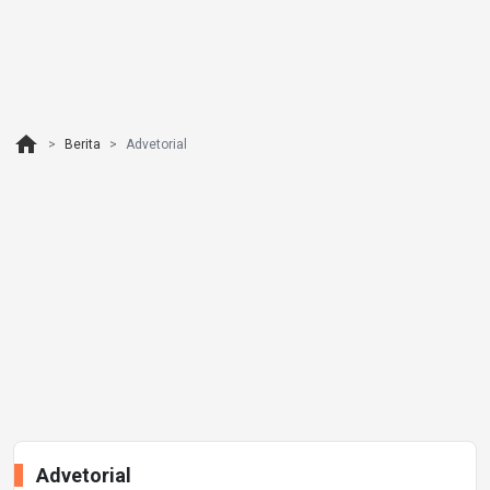
home
Berita
Advetorial
Advetorial