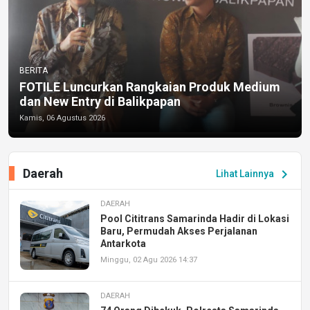
BERITA
FOTILE Luncurkan Rangkaian Produk Medium
dan New Entry di Balikpapan
Kamis, 06 Agustus 2026
Daerah
chevron_right
Lihat Lainnya
DAERAH
Pool Cititrans Samarinda Hadir di Lokasi
Baru, Permudah Akses Perjalanan
Antarkota
Minggu, 02 Agu 2026 14:37
DAERAH