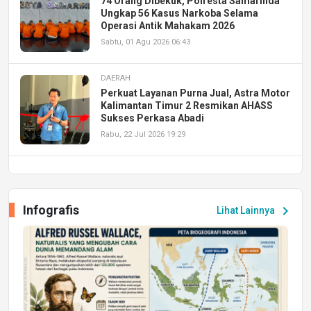
74 Orang Dibekuk, Polresta Samarinda
Ungkap 56 Kasus Narkoba Selama
Operasi Antik Mahakam 2026
Sabtu, 01 Agu 2026 06:43
DAERAH
Perkuat Layanan Purna Jual, Astra Motor
Kalimantan Timur 2 Resmikan AHASS
Sukses Perkasa Abadi
Rabu, 22 Jul 2026 19:29
DAERAH
UPA PERKASA Universitas Mulawarman
Laksanakan Job Fair Batch II, Hadirkan
Infografis
chevron_right
Lihat Lainnya
Peluang Kerja dan Magang
Jumat, 17 Jul 2026 22:30
DAERAH
Astra Motor Kalimantan Timur 2 Dukung
Mahasiswa Samarinda dalam Astra
Honda SDGs Future Leaders 2026