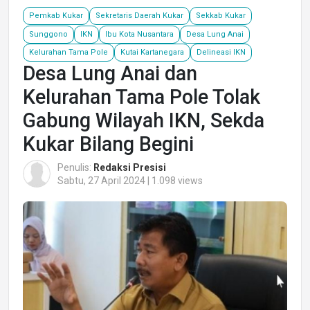
Pemkab Kukar
Sekretaris Daerah Kukar
Sekkab Kukar
Sunggono
IKN
Ibu Kota Nusantara
Desa Lung Anai
Kelurahan Tama Pole
Kutai Kartanegara
Delineasi IKN
Desa Lung Anai dan
Kelurahan Tama Pole Tolak
Gabung Wilayah IKN, Sekda
Kukar Bilang Begini
Penulis:
Redaksi Presisi
Sabtu, 27 April 2024 | 1.098 views