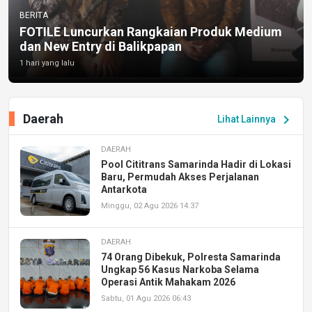
BERITA
FOTILE Luncurkan Rangkaian Produk Medium
dan New Entry di Balikpapan
1 hari yang lalu
Daerah
chevron_right
Lihat Lainnya
DAERAH
Pool Cititrans Samarinda Hadir di Lokasi
Baru, Permudah Akses Perjalanan
Antarkota
Minggu, 02 Agu 2026 14:37
DAERAH
74 Orang Dibekuk, Polresta Samarinda
Ungkap 56 Kasus Narkoba Selama
Operasi Antik Mahakam 2026
Sabtu, 01 Agu 2026 06:43