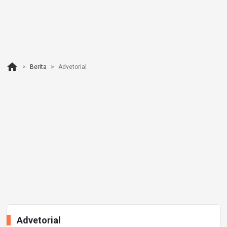
home
Berita
Advetorial
Advetorial