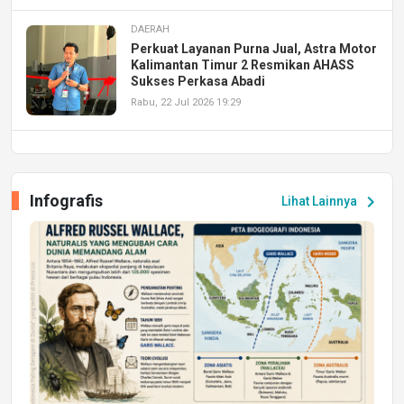
DAERAH
Perkuat Layanan Purna Jual, Astra Motor
Kalimantan Timur 2 Resmikan AHASS
Sukses Perkasa Abadi
Rabu, 22 Jul 2026 19:29
DAERAH
UPA PERKASA Universitas Mulawarman
Laksanakan Job Fair Batch II, Hadirkan
Infografis
chevron_right
Lihat Lainnya
Peluang Kerja dan Magang
Jumat, 17 Jul 2026 22:30
DAERAH
Astra Motor Kalimantan Timur 2 Dukung
Mahasiswa Samarinda dalam Astra
Honda SDGs Future Leaders 2026
Jumat, 10 Jul 2026 19:01