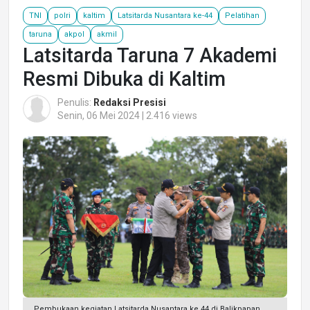
TNI
polri
kaltim
Latsitarda Nusantara ke-44
Pelatihan
taruna
akpol
akmil
Latsitarda Taruna 7 Akademi
Resmi Dibuka di Kaltim
Penulis:
Redaksi Presisi
Senin, 06 Mei 2024 | 2.416 views
Pembukaan kegiatan Latsitarda Nusantara ke 44 di Balikpapan,