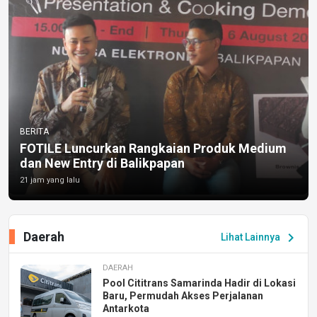
BERITA
FOTILE Luncurkan Rangkaian Produk Medium
dan New Entry di Balikpapan
21 jam yang lalu
Daerah
chevron_right
Lihat Lainnya
DAERAH
Pool Cititrans Samarinda Hadir di Lokasi
Baru, Permudah Akses Perjalanan
Antarkota