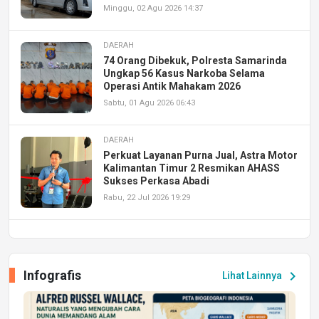
Minggu, 02 Agu 2026 14:37
DAERAH
74 Orang Dibekuk, Polresta Samarinda
Ungkap 56 Kasus Narkoba Selama
Operasi Antik Mahakam 2026
Sabtu, 01 Agu 2026 06:43
DAERAH
Perkuat Layanan Purna Jual, Astra Motor
Kalimantan Timur 2 Resmikan AHASS
Sukses Perkasa Abadi
Rabu, 22 Jul 2026 19:29
DAERAH
UPA PERKASA Universitas Mulawarman
Laksanakan Job Fair Batch II, Hadirkan
Infografis
chevron_right
Lihat Lainnya
Peluang Kerja dan Magang
Jumat, 17 Jul 2026 22:30