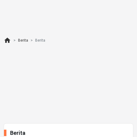
home
Berita
Berita
Berita