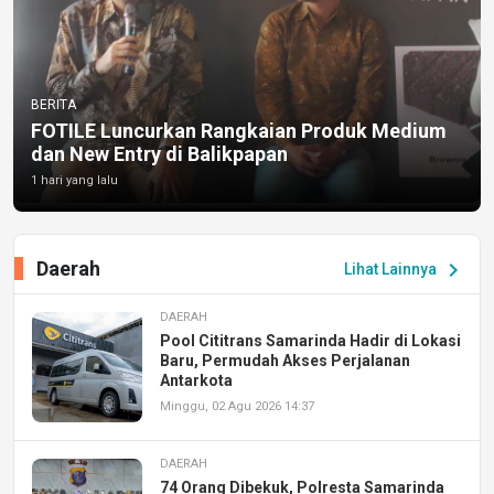
BERITA
FOTILE Luncurkan Rangkaian Produk Medium
dan New Entry di Balikpapan
1 hari yang lalu
Daerah
chevron_right
Lihat Lainnya
DAERAH
Pool Cititrans Samarinda Hadir di Lokasi
Baru, Permudah Akses Perjalanan
Antarkota
Minggu, 02 Agu 2026 14:37
DAERAH
74 Orang Dibekuk, Polresta Samarinda