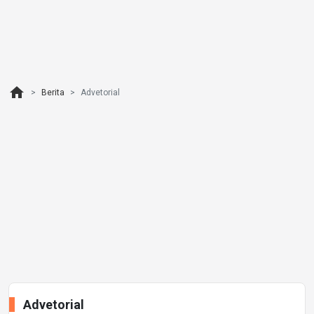
home
Berita
Advetorial
Advetorial