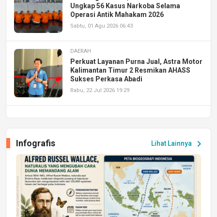
Ungkap 56 Kasus Narkoba Selama
Operasi Antik Mahakam 2026
Sabtu, 01 Agu 2026 06:43
DAERAH
Perkuat Layanan Purna Jual, Astra Motor
Kalimantan Timur 2 Resmikan AHASS
Sukses Perkasa Abadi
Rabu, 22 Jul 2026 19:29
DAERAH
UPA PERKASA Universitas Mulawarman
Laksanakan Job Fair Batch II, Hadirkan
Infografis
chevron_right
Lihat Lainnya
Peluang Kerja dan Magang
Jumat, 17 Jul 2026 22:30
DAERAH
Astra Motor Kalimantan Timur 2 Dukung
Mahasiswa Samarinda dalam Astra
Honda SDGs Future Leaders 2026