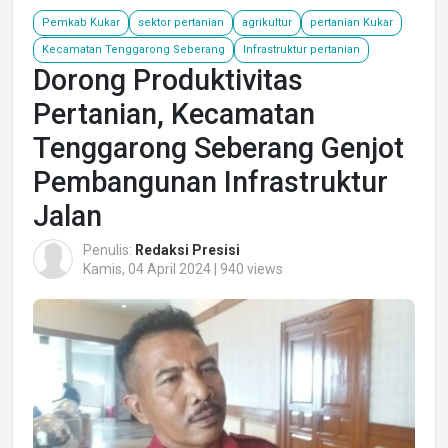
Pemkab Kukar
sektor pertanian
agrikultur
pertanian Kukar
Kecamatan Tenggarong Seberang
Infrastruktur pertanian
Dorong Produktivitas
Pertanian, Kecamatan
Tenggarong Seberang Genjot
Pembangunan Infrastruktur
Jalan
Penulis:
Redaksi Presisi
Kamis, 04 April 2024 | 940 views