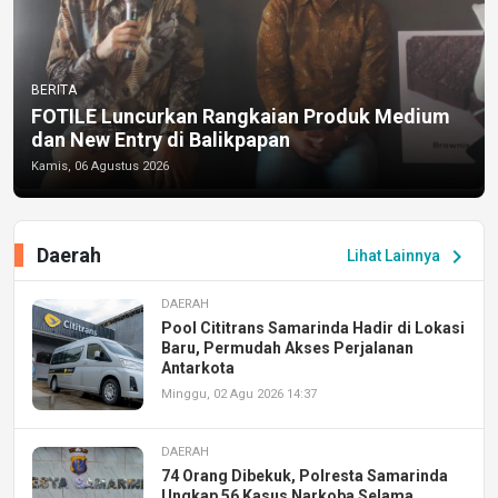
BERITA
FOTILE Luncurkan Rangkaian Produk Medium
dan New Entry di Balikpapan
Kamis, 06 Agustus 2026
Daerah
chevron_right
Lihat Lainnya
DAERAH
Pool Cititrans Samarinda Hadir di Lokasi
Baru, Permudah Akses Perjalanan
Antarkota
Minggu, 02 Agu 2026 14:37
DAERAH
74 Orang Dibekuk, Polresta Samarinda
Ungkap 56 Kasus Narkoba Selama