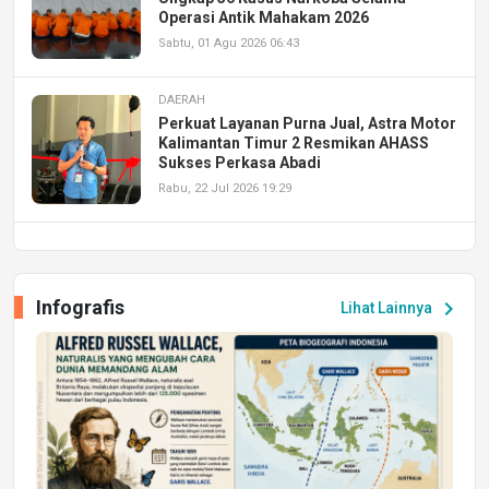
Operasi Antik Mahakam 2026
Sabtu, 01 Agu 2026 06:43
DAERAH
Perkuat Layanan Purna Jual, Astra Motor
Kalimantan Timur 2 Resmikan AHASS
Sukses Perkasa Abadi
Rabu, 22 Jul 2026 19:29
DAERAH
UPA PERKASA Universitas Mulawarman
Laksanakan Job Fair Batch II, Hadirkan
Infografis
chevron_right
Lihat Lainnya
Peluang Kerja dan Magang
Jumat, 17 Jul 2026 22:30
DAERAH
Astra Motor Kalimantan Timur 2 Dukung
Mahasiswa Samarinda dalam Astra
Honda SDGs Future Leaders 2026
Jumat, 10 Jul 2026 19:01