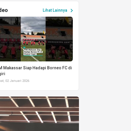
deo
chevron_right
Lihat Lainnya
 Makassar Siap Hadapi Borneo FC di
iri
t, 02 Januari 2026