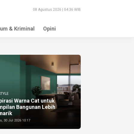
08 Agustus 2026 | 04:36 WIB
um & Kriminal
Opini
STYLE
pirasi Warna Cat untuk
mpilan Bangunan Lebih
narik
, 30 Jul 2026 10:17