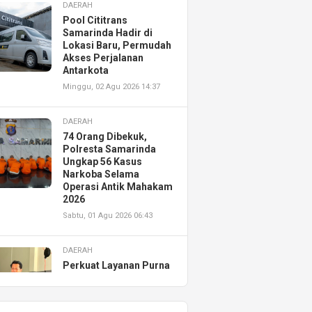
DAERAH
Pool Cititrans
Samarinda Hadir di
Lokasi Baru, Permudah
Akses Perjalanan
Antarkota
Minggu, 02 Agu 2026 14:37
DAERAH
74 Orang Dibekuk,
Polresta Samarinda
Ungkap 56 Kasus
Narkoba Selama
Operasi Antik Mahakam
2026
Sabtu, 01 Agu 2026 06:43
DAERAH
Perkuat Layanan Purna
Jual, Astra Motor
Kalimantan Timur 2
Resmikan AHASS