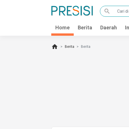
search
Home
Berita
Daerah
I
home
Berita
Berita