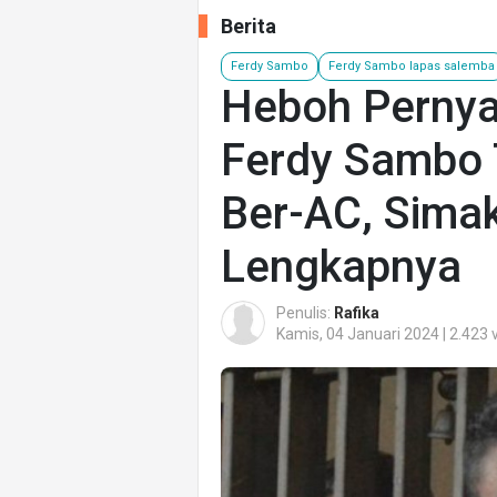
Berita
Ferdy Sambo
Ferdy Sambo lapas salemba
Heboh Pernya
Ferdy Sambo 
Ber-AC, Sima
Lengkapnya
Penulis:
Rafika
Kamis, 04 Januari 2024 | 2.423 