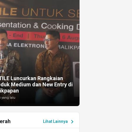
TA
TILE Luncurkan Rangkaian
oduk Medium dan New Entry di
ikpapan
i yang lalu
erah
chevron_right
Lihat Lainnya