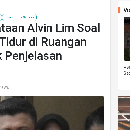
Vi
lapas Ferdy Sambo
taan Alvin Lim Soal
Tidur di Ruangan
k Penjelasan
PSM
Seg
Juma
views