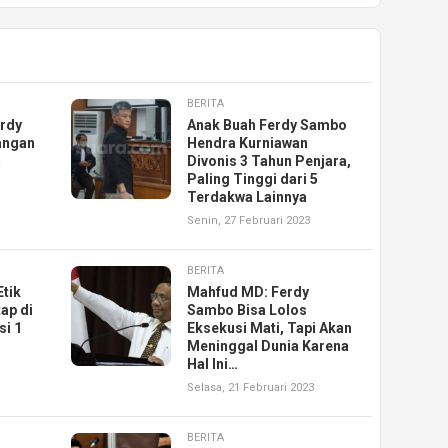
BERITA
erdy
Anak Buah Ferdy Sambo
angan
Hendra Kurniawan
a
Divonis 3 Tahun Penjara,
Paling Tinggi dari 5
Terdakwa Lainnya
Senin, 27 Februari 2023
BERITA
Etik
Mahfud MD: Ferdy
tap di
Sambo Bisa Lolos
si 1
Eksekusi Mati, Tapi Akan
Meninggal Dunia Karena
Hal Ini…
Selasa, 21 Februari 2023
BERITA