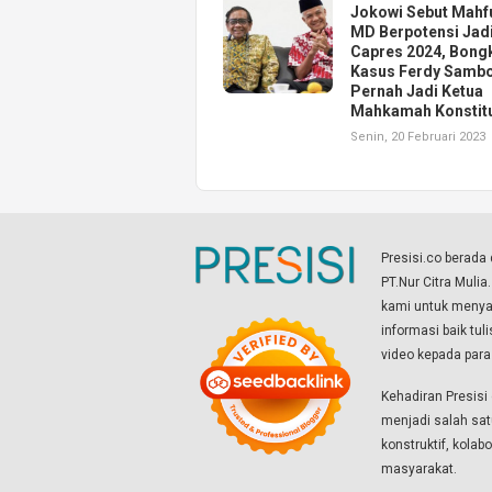
Jokowi Sebut Mahf
MD Berpotensi Jad
Capres 2024, Bong
Kasus Ferdy Samb
Pernah Jadi Ketua
Mahkamah Konstit
Senin, 20 Februari 2023
Presisi.co berad
PT.Nur Citra Mulia
kami untuk menyaj
informasi baik tul
video kepada par
Kehadiran Presis
menjadi salah sat
konstruktif, kola
masyarakat.