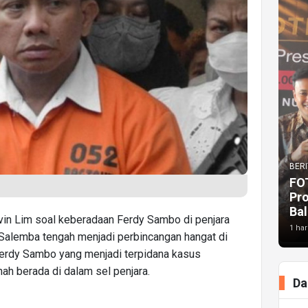
BERI
FO
Pr
Bal
vin Lim soal keberadaan Ferdy Sambo di penjara
1 har
alemba tengah menjadi perbincangan hangat di
Ferdy Sambo yang menjadi terpidana kasus
nah berada di dalam sel penjara.
Da