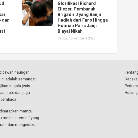
ud
Glorifikasi Richard
i
Eliezer, Pembunuh
kar
Brigadir J yang Banjir
o dan
Hadiah dari Fans Hingga
Hotman Paris Janji
usi
Biayai Nikah
Sabtu, 18 Februari 2023
a dibawah naungan
Tentang
. Ini adalah semangat
Redaks
ikan segala jenis
Pedoma
isan, foto dan juga
Hubung
a pembaca.
i diharapkan mampu
u media alternatif yang
boratif dan mengedukasi