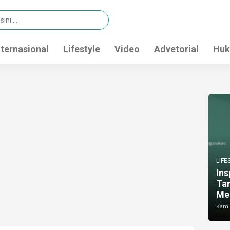
nternasional
Lifestyle
Video
Advetorial
Huk
LIFE
Ins
Ta
Me
Kamis