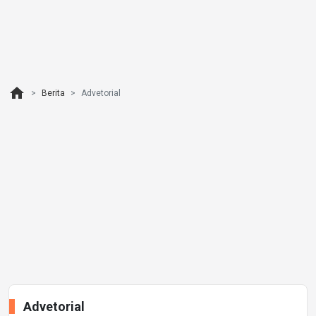
home
Berita
Advetorial
Advetorial