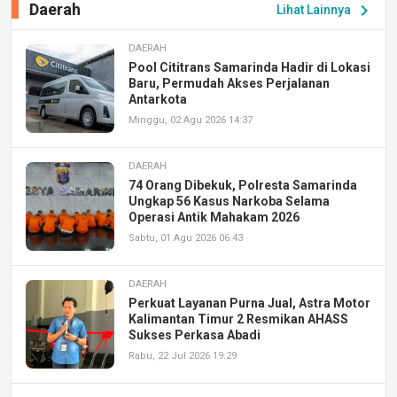
Daerah
chevron_right
Lihat Lainnya
DAERAH
Pool Cititrans Samarinda Hadir di Lokasi
Baru, Permudah Akses Perjalanan
Antarkota
Minggu, 02 Agu 2026 14:37
DAERAH
74 Orang Dibekuk, Polresta Samarinda
Ungkap 56 Kasus Narkoba Selama
Operasi Antik Mahakam 2026
Sabtu, 01 Agu 2026 06:43
DAERAH
Perkuat Layanan Purna Jual, Astra Motor
Kalimantan Timur 2 Resmikan AHASS
Sukses Perkasa Abadi
Rabu, 22 Jul 2026 19:29