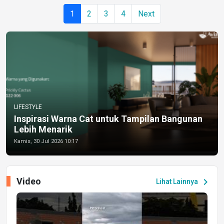
1
2
3
4
Next
LIFESTYLE
Inspirasi Warna Cat untuk Tampilan Bangunan
Lebih Menarik
Kamis, 30 Jul 2026 10:17
Video
chevron_right
Lihat Lainnya