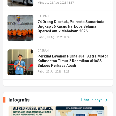
Minggu, 02 Agu 2026 14:37
DAERAH
74 Orang Dibekuk, Polresta Samarinda
Ungkap 56 Kasus Narkoba Selama
Operasi Antik Mahakam 2026
Sabtu, 01 Agu 2026 06:43
DAERAH
Perkuat Layanan Purna Jual, Astra Motor
Kalimantan Timur 2 Resmikan AHASS
Sukses Perkasa Abadi
Rabu, 22 Jul 2026 19:29
DAERAH
UPA PERKASA Universitas Mulawarman
Laksanakan Job Fair Batch II, Hadirkan
Infografis
chevron_right
Lihat Lainnya
Peluang Kerja dan Magang
Jumat, 17 Jul 2026 22:30