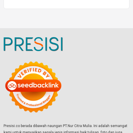
Presisi.co berada dibawah naungan PT.Nur Citra Mulia. Ini adalah semangat
kami untuk menyajikan segala jenis informasi baik tulisan, foto dan juga