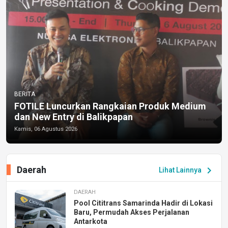
BERITA
FOTILE Luncurkan Rangkaian Produk Medium
dan New Entry di Balikpapan
Kamis, 06 Agustus 2026
Daerah
chevron_right
Lihat Lainnya
DAERAH
Pool Cititrans Samarinda Hadir di Lokasi
Baru, Permudah Akses Perjalanan
Antarkota