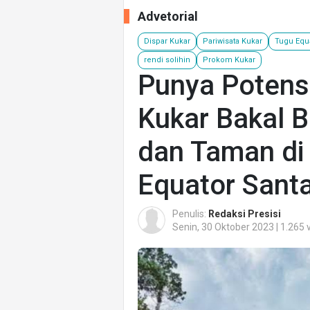
Advetorial
Dispar Kukar
Pariwisata Kukar
Tugu Equa
rendi solihin
Prokom Kukar
Punya Potensi
Kukar Bakal 
dan Taman di
Equator Santa
Penulis:
Redaksi Presisi
Senin, 30 Oktober 2023 | 1.265 