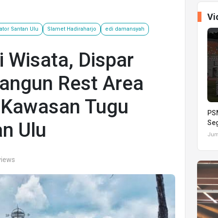
Vi
tor Santan Ulu
Slamet Hadiraharjo
edi damansyah
 Wisata, Dispar
Bangun Rest Area
 Kawasan Tugu
PSM
n Ulu
Seg
Juma
views