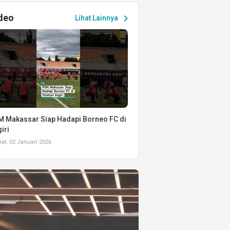
deo
chevron_right
Lihat Lainnya
 Makassar Siap Hadapi Borneo FC di
iri
t, 02 Januari 2026