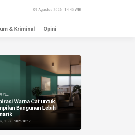
09 Agustus 2026 | 14:45 WIB
um & Kriminal
Opini
STYLE
pirasi Warna Cat untuk
mpilan Bangunan Lebih
narik
, 30 Jul 2026 10:17