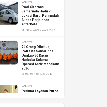
DAERAH
Pool Cititrans
Samarinda Hadir di
Lokasi Baru, Permudah
Akses Perjalanan
Antarkota
Minggu, 02 Agu 2026 14:37
DAERAH
74 Orang Dibekuk,
Polresta Samarinda
Ungkap 56 Kasus
Narkoba Selama
Operasi Antik Mahakam
2026
Sabtu, 01 Agu 2026 06:43
DAERAH
Perkuat Layanan Purna
Jual, Astra Motor
Kalimantan Timur 2
Resmikan AHASS