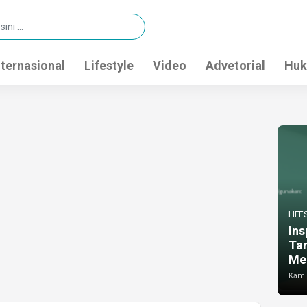
nternasional
Lifestyle
Video
Advetorial
Huk
LIFE
Ins
Ta
Me
Kamis