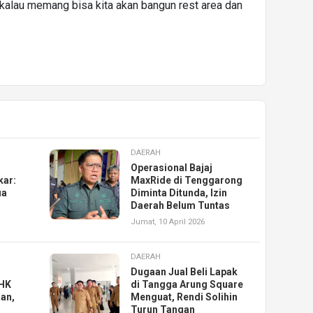
, kalau memang bisa kita akan bangun rest area dan
DAERAH
Operasional Bajaj
kar:
MaxRide di Tenggarong
ua
Diminta Ditunda, Izin
Daerah Belum Tuntas
Jumat, 10 April 2026
DAERAH
Dugaan Jual Beli Lapak
PHK
di Tangga Arung Square
an,
Menguat, Rendi Solihin
Turun Tangan