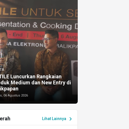
TA
TILE Luncurkan Rangkaian
oduk Medium dan New Entry di
ikpapan
s, 06 Agustus 2026
erah
chevron_right
Lihat Lainnya