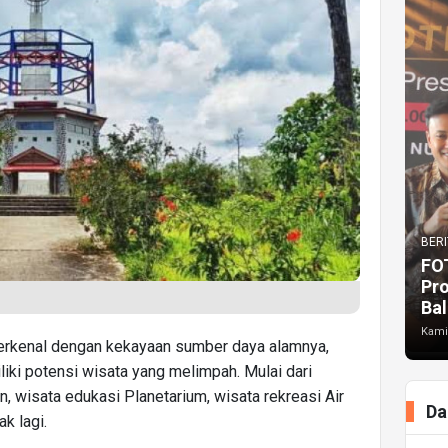
BERI
FO
Pr
Bal
Kami
terkenal dengan kekayaan sumber daya alamnya,
liki potensi wisata yang melimpah. Mulai dari
wisata edukasi Planetarium, wisata rekreasi Air
Da
k lagi.