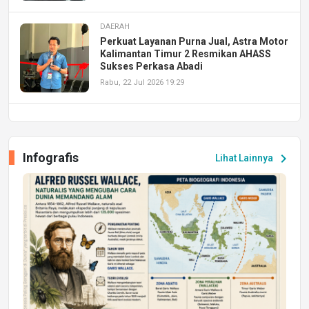
DAERAH
Perkuat Layanan Purna Jual, Astra Motor
Kalimantan Timur 2 Resmikan AHASS
Sukses Perkasa Abadi
Rabu, 22 Jul 2026 19:29
DAERAH
UPA PERKASA Universitas Mulawarman
Laksanakan Job Fair Batch II, Hadirkan
Infografis
chevron_right
Lihat Lainnya
Peluang Kerja dan Magang
Jumat, 17 Jul 2026 22:30
DAERAH
Astra Motor Kalimantan Timur 2 Dukung
Mahasiswa Samarinda dalam Astra
Honda SDGs Future Leaders 2026
Jumat, 10 Jul 2026 19:01