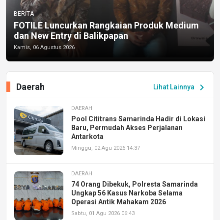
BERITA
FOTILE Luncurkan Rangkaian Produk Medium
dan New Entry di Balikpapan
Kamis, 06 Agustus 2026
Daerah
chevron_right
Lihat Lainnya
DAERAH
Pool Cititrans Samarinda Hadir di Lokasi
Baru, Permudah Akses Perjalanan
Antarkota
Minggu, 02 Agu 2026 14:37
DAERAH
74 Orang Dibekuk, Polresta Samarinda
Ungkap 56 Kasus Narkoba Selama
Operasi Antik Mahakam 2026
Sabtu, 01 Agu 2026 06:43