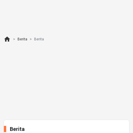
home
Berita
Berita
Berita