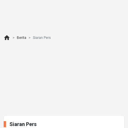
home
Berita
Siaran Pers
Siaran Pers