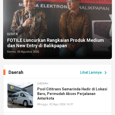
BERITA
FOTILE Luncurkan Rangkaian Produk Medium
dan New Entry di Balikpapan
Kamis, 06 Agustus 2026
Daerah
chevron_right
Lihat Lainnya
DAERAH
Pool Cititrans Samarinda Hadir di Lokasi
Baru, Permudah Akses Perjalanan
Antarkota
Minggu, 02 Agu 2026 14:37