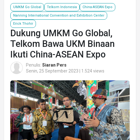
UMKM Go Global
Telkom Indonesia
China-ASEAN Expo
Nanning International Convention and Exhibition Center
Erick Thohir
Dukung UMKM Go Global,
Telkom Bawa UKM Binaan
Ikuti China-ASEAN Expo
Penulis:
Siaran Pers
Senin, 25 September 2023 | 1.524 views