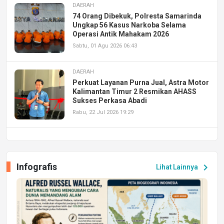
DAERAH
74 Orang Dibekuk, Polresta Samarinda
Ungkap 56 Kasus Narkoba Selama
Operasi Antik Mahakam 2026
Sabtu, 01 Agu 2026 06:43
DAERAH
Perkuat Layanan Purna Jual, Astra Motor
Kalimantan Timur 2 Resmikan AHASS
Sukses Perkasa Abadi
Rabu, 22 Jul 2026 19:29
DAERAH
UPA PERKASA Universitas Mulawarman
Laksanakan Job Fair Batch II, Hadirkan
Infografis
chevron_right
Lihat Lainnya
Peluang Kerja dan Magang
Jumat, 17 Jul 2026 22:30
DAERAH
Astra Motor Kalimantan Timur 2 Dukung