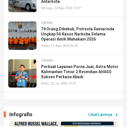
Antarkota
Minggu, 02 Agu 2026 14:37
DAERAH
74 Orang Dibekuk, Polresta Samarinda
Ungkap 56 Kasus Narkoba Selama
Operasi Antik Mahakam 2026
Sabtu, 01 Agu 2026 06:43
DAERAH
Perkuat Layanan Purna Jual, Astra Motor
Kalimantan Timur 2 Resmikan AHASS
Sukses Perkasa Abadi
Rabu, 22 Jul 2026 19:29
DAERAH
UPA PERKASA Universitas Mulawarman
Laksanakan Job Fair Batch II, Hadirkan
Infografis
chevron_right
Lihat Lainnya
Peluang Kerja dan Magang
Jumat, 17 Jul 2026 22:30