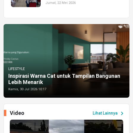
Jumat, 22 Mei 2026
LIFESTYLE
Inspirasi Warna Cat untuk Tampilan Bangunan
Lebih Menarik
Kamis, 30 Jul 2026 10:17
Video
chevron_right
Lihat Lainnya