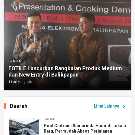
BERITA
FOTILE Luncurkan Rangkaian Produk Medium
dan New Entry di Balikpapan
1 hari yang lalu
Daerah
chevron_right
Lihat Lainnya
DAERAH
Pool Cititrans Samarinda Hadir di Lokasi
Baru, Permudah Akses Perjalanan