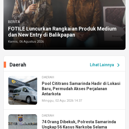
BERITA
FOTILE Luncurkan Rangkaian Produk Medium
dan New Entry di Balikpapan
Kamis, 06 Agustus 2026
Daerah
chevron_right
Lihat Lainnya
DAERAH
Pool Cititrans Samarinda Hadir di Lokasi
Baru, Permudah Akses Perjalanan
Antarkota
Minggu, 02 Agu 2026 14:37
DAERAH
74 Orang Dibekuk, Polresta Samarinda
Ungkap 56 Kasus Narkoba Selama