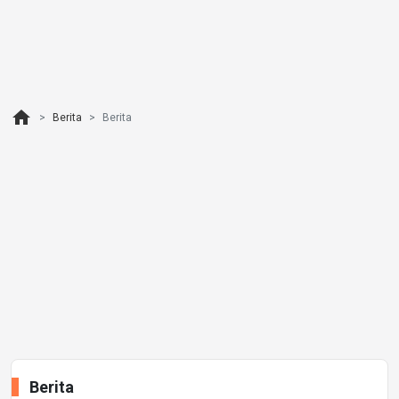
home
Berita
Berita
Berita